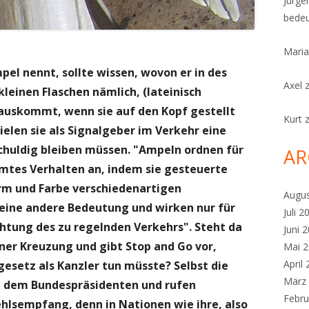
Jürge
bedeu
Maria
pel nennt, sollte wissen, wovon er in des
Axel
leinen Flaschen nämlich, (lateinisch
auskommt, wenn sie auf den Kopf gestellt
Kurt
elen sie als Signalgeber im Verkehr eine
k schuldig bleiben müssen. "Ampeln ordnen für
AR
mtes Verhalten an, indem sie gesteuerte
rm und Farbe verschiedenartigen
Augu
eine andere Bedeutung und wirken nur für
Juli 2
chtung des zu regelnden Verkehrs". Steht da
Juni 
ner Kreuzung und gibt Stop and Go vor,
Mai 
April
esetz als Kanzler tun müsste? Selbst die
März
t dem Bundespräsidenten und rufen
Febru
hlsempfang, denn in Nationen wie ihre, also