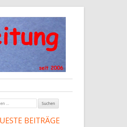
en
upt-
tenleiste
UESTE BEITRÄGE