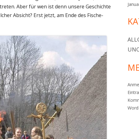
Janua
reten. Aber für wen ist denn unsere Geschichte
her Absicht? Erst jetzt, am Ende des Fische-
KA
ALL
UNC
ME
Anme
Eintr
Komm
Word