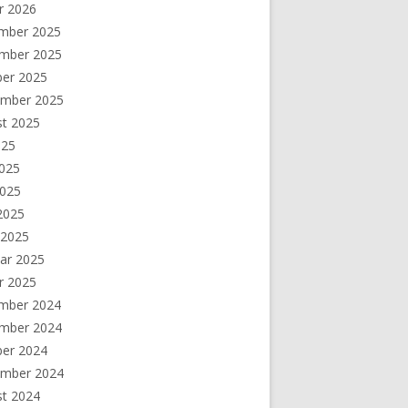
r 2026
mber 2025
mber 2025
ber 2025
ember 2025
st 2025
025
2025
2025
 2025
 2025
ar 2025
r 2025
mber 2024
mber 2024
ber 2024
ember 2024
st 2024