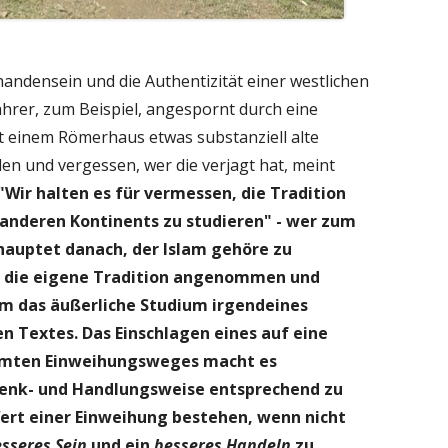
andensein und die Authentizität einer westlichen
rer, zum Beispiel, angespornt durch eine
t einem Römerhaus etwas substanziell alte
en und vergessen, wer die verjagt hat, meint
"Wir halten es für vermessen, die Tradition
anderen Kontinents zu studieren" - wer zum
ehauptet danach, der Islam gehöre zu
t die eigene Tradition angenommen und
um das äußerliche Studium irgendeines
en Textes.
Das Einschlagen eines auf eine
mmten Einweihungsweges macht es
 Denk- und Handlungsweise entsprechend zu
Wert einer Einweihung bestehen, wenn nicht
sseres Sein
und ein
besseres Handeln
zu