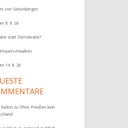
its von Siebenbergen
en 8. 8. 26
ratie statt Demokratie?
dmauerschwalben
en 14. 8. 26
UESTE
OMMENTARE
k Radon
zu
Ohne Preußen kein
schland