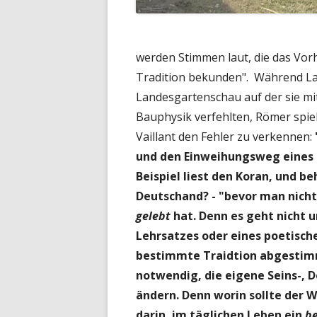
werden Stimmen laut, die das Vorh
Tradition bekunden". Während Lah
Landesgartenschau auf der sie mi
Bauphysik verfehlten, Römer spiel
Vaillant den Fehler zu verkennen:
und den Einweihungsweg eines 
Beispiel liest den Koran, und b
Deutschand? -
"bevor man nich
gelebt
hat. Denn es geht nicht 
Lehrsatzes oder eines poetisch
bestimmte Traidtion abgesti
notwendig, die eigene Seins-,
ändern. Denn worin sollte der 
darin, im täglichen Leben ein
be