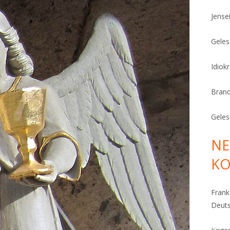
Jense
Geles
Idiok
Bran
Geles
NE
K
Fran
Deut