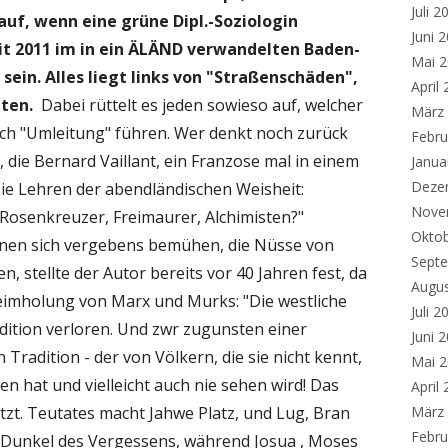
Juli 2
 auf, wenn eine grüne Dipl.-Soziologin
Juni 
it 2011 im in ein ÄLÄND verwandelten Baden-
Mai 
sein.
Alles liegt links von "Straßenschäden",
April
iten.
Dabei rüttelt es jeden sowieso auf, welcher
März
nach "Umleitung" führen. Wer denkt noch zurück
Febru
 die Bernard Vaillant, ein Franzose mal in einem
Janua
Deze
Die Lehren der abendländischen Weisheit:
Nove
 Rosenkreuzer, Freimaurer, Alchimisten?"
Okto
nen sich vergebens bemühen, die Nüsse von
Sept
stellte der Autor bereits vor 40 Jahren fest, da
Augu
eimholung von Marx und Murks: "Die westliche
Juli 2
adition verloren. Und zwr zugunsten einer
Juni 
Tradition - der von Völkern, die sie nicht kennt,
Mai 
en hat und vielleicht auch nie sehen wird! Das
April
März
tzt. Teutates macht Jahwe Platz, und Lug, Bran
Febru
 Dunkel des Vergessens, während Josua , Moses