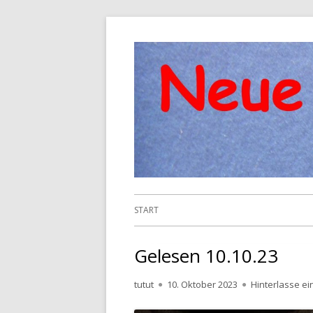
Springe
zum
Inhalt
Primäres
START
Menü
Gelesen 10.10.23
Autor
Veröffentlicht
tutut
10. Oktober 2023
Hinterlasse e
am