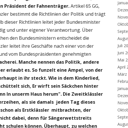
Janua
in Präsident der Fahnenträger.
Artikel 65 GG,
Deze
zler bestimmt die Richtlinien der Politik und trägt
Nove
 dieser Richtlinien leitet jeder Bundesminister
Okto
dig und unter eigener Verantwortung. Über
Sept
hen den Bundesministern entscheidet die
Augu
Juli 2
er leitet ihre Geschäfte nach einer von der
Juni 
 und vom Bundespräsidenten genehmigten
Mai 
cherei. Manche nennen das Politik, andere
April
ier erlaubt es. So funzelt eine Ampel, von der
März
erhaupt in ihr steckt.
Wie in dem Kinderlied,
Febru
 schüttelt sich, Er wirft sein Säckchen hinter
Janua
ann In unserm Haus herum". Die Zweitklässler
Deze
rzeihen, als sie damals jeden Tag dieses
Nove
 schon als Erstklässler mitbrachten, der
Okto
Sept
icht dabei, denn für Sängerwettstreits
Augu
cht schulen können.
Überhaupt, zu welchen