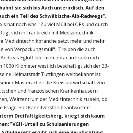
ahnt sie sich bis Aach unterirdisch. Auf den
auch ein Teil des Schwäbische-Alb-Radwegs".
is hat noch was: "Zu viel Müll bei OPs und durch
tigt sich in Frankreich mit Medizintechnik -
 Die Medizintechnikbranche setzt mehr und mehr
ng von Verpackungsmüll". Treiben die auch
 "Andreas Egloff lebt momentan in Frankreich.
 1000 Kilometer westlich beschäftigt sich der 33-
seine Heimatstadt Tuttlingen weltbekannt ist:
seiner Masterarbeit die Kreislaufwirtschaft von
eutschen und französischen Krankenhäusern.
inen, Weltzentrum der Medizintechnik zu sein, ob
re Frage. Soll Kannitverstan beantworten.
nterm Dreifaltigkeitsberg, kriegt sich kaum
men: "VGH-Urteil zu Schulsanierungen
Schulgesetz ergibt sich eine Verpflichtung -