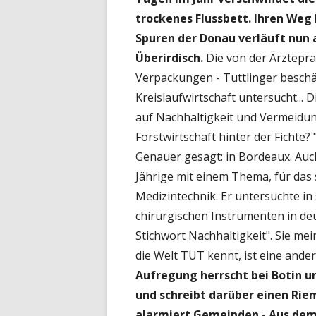
trockenes Flussbett. Ihren Weg b
Spuren der Donau verläuft nun 
Überirdisch.
Die von der Ärzteprax
Verpackungen - Tuttlinger beschäf
Kreislaufwirtschaft untersucht...
auf Nachhaltigkeit und Vermeidu
Forstwirtschaft hinter der Fichte?
Genauer gesagt: in Bordeaux. Auch
Jährige mit einem Thema, für das 
Medizintechnik. Er untersuchte in 
chirurgischen Instrumenten in d
Stichwort Nachhaltigkeit". Sie me
die Welt TUT kennt, ist eine ande
Aufregung herrscht bei Botin u
und schreibt darüber einen Rie
alarmiert Gemeinden - Aus dem 