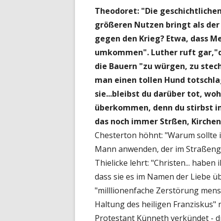
Theodoret: "Die geschichtlichen
größeren Nutzen bringt als der
gegen den Krieg? Etwa, dass Me
umkommen". Luther ruft gar,"d
die Bauern "zu würgen, zu stec
man einen tollen Hund totschla
sie...bleibst du darüber tot, w
überkommen, denn du stirbst i
das noch immer Strßen, Kirche
Chesterton höhnt: "Warum sollte i
Mann anwenden, der im Straßengra
Thielicke lehrt: "Christen... hab
dass sie es im Namen der Liebe üb
"milllionenfache Zerstörung mens
Haltung des heiligen Franziskus" 
Protestant Künneth verkündet - d