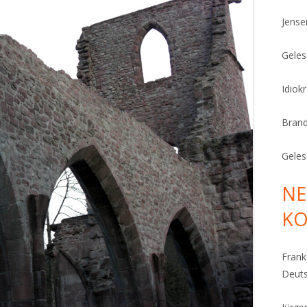
Jense
Geles
Idiok
Bran
Geles
NE
K
Fran
Deut