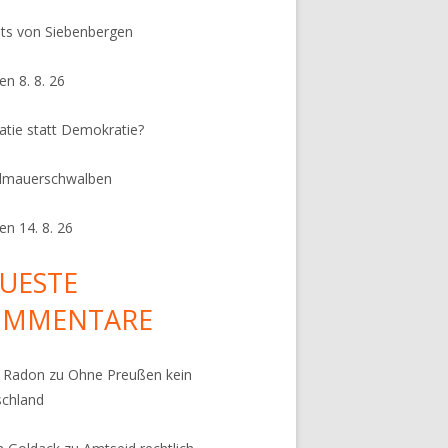
its von Siebenbergen
en 8. 8. 26
ratie statt Demokratie?
dmauerschwalben
en 14. 8. 26
UESTE
OMMENTARE
k Radon
zu
Ohne Preußen kein
schland