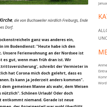
Janua
KA
Kirche
, die von Buchsweiler nördlich Freiburgs, Ende
es Dorf.
ALL
UNC
ockenstreicheln ganz was anderes ein,
tin im Bodendienst: "Heute habe ich den
ME
. Unsere Ferienwohnung an der Nordsee ist
t es gut, wenn man früh dran ist. Wir
Anme
rittsversicherung', schreibt der Vermieter in
Eintr
lich hat Corona mich doch gelehrt, dass es
Komm
lanen. Es kann ja jederzeit anders kommen".
Word
ilt dem gemeinen Manne als wahr, dem Weisen
s nützlich". Schönen Urlaub! Oder doch
bst entkommt niemand. Gerade ist neue
en, der Anzeigenteil war wohl überfüllt,