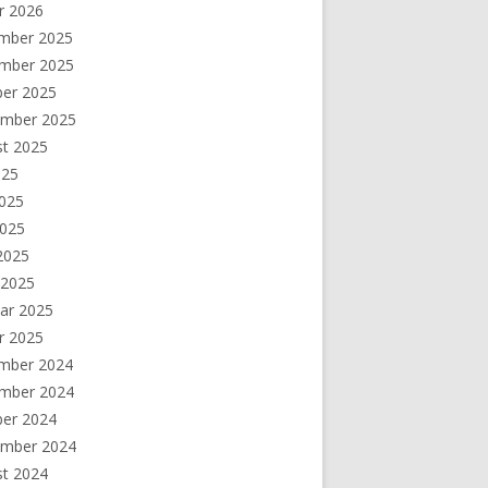
r 2026
mber 2025
mber 2025
ber 2025
ember 2025
st 2025
025
2025
2025
 2025
 2025
ar 2025
r 2025
mber 2024
mber 2024
ber 2024
ember 2024
st 2024