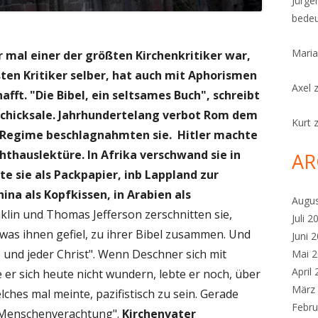
Jürge
bedeu
Maria
er mal einer der größten Kirchenkritiker war,
ßten Kritiker selber, hat auch mit Aphorismen
Axel
hafft. "Die Bibel, ein seltsames Buch", schreibt
Schicksale. Jahrhundertelang verbot Rom dem
Kurt
he Regime beschlagnahmten sie. Hitler
machte
chthauslektüre. In Afrika verschwand sie in
AR
te sie als Packpapier, inb Lappland zur
ina als Kopfkissen, in Arabien als
Augu
lin und Thomas Jefferson zerschnitten sie,
Juli 2
 was ihnen gefiel, zu ihrer Bibel zusammen. Und
Juni 
 und jeder Christ". Wenn Deschner sich mit
Mai 
April
er sich heute nicht wundern, lebte er noch, über
März
ches mal meinte, pazifistisch zu sein. Gerade
Febru
e Menschenverachtung".
Kirchenvater