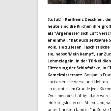
(tutut) - Karlheinz Deschner, d
heute sind die Kirchen ihre grö
als "Ärgernisse" sich Luft versc
er einmal, "hat auch seltsame 
Volk, sie zu lesen. Faschistisc
sie, nebst 'Mein Kampf', zur Zu
Lehmziegeln, in der Türkei dien
Fütterung der Schlafsäcke, in Ch
Kamelmistersatz.
Benjamin Frank
sortierten die Verse und klebten ,
so macht es im Grunde jede Kirche
Zynismen beschäftigt, dann würde 
ein kriegslüsternes Abendland, wel
unter Christen fand er "äußerst