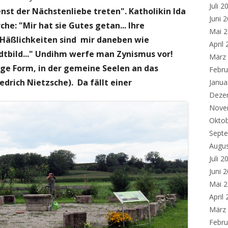
Juli 2
t der Nächstenliebe treten". Katholikin Ida
Juni 
che: "Mir hat sie Gutes getan... Ihre
Mai 
 Häßlichkeiten sind mir daneben wie
April
tbild..." Undihm werfe man Zynismus vor!
März
zige Form, in der gemeine Seelen an das
Febru
iedrich Nietzsche). Da fällt einer
Janua
Deze
Nove
Okto
Sept
Augu
Juli 2
Juni 
Mai 
April
März
Febru