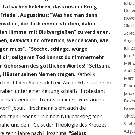
Janua
 Tatsachen belehren, dass uns der Krieg
Deze
 Friede". Augustinus: "Was hat man denn
Nove
nschen, die doch einmal sterben, dabei
Okto
en Himmel mit Blutvergießen" zu verdienen,
Sept
hen,
heimlich
und öffentlich, wer da kann, wie
Augu
Juli 2
gen muss". "Steche, schlage, würge
Juni 
ohl dir; seligeren Tod kannst du nimmermehr
Mai 
m Gehorsam des göttlichen Wortes!"
Seltsam,
April
n, Häuser seinen Namen tragen.
Katholik
März
ch nicht den Ausdruck Freie Architektur auf einen
Febru
ben unter einer Zeitung schläft?" Protestant
Janua
en ihr Handwerk des Tötens immer so verstanden,
Deze
ten!" Jesuit Hirschmann sieht auch die
Nove
chlichen Lebens " in einem Nuklearkrieg "der
Okto
Sept
nahe und dem "Geist der Theologie des Kreuzes".
Augu
reizehn Jahre nach Hiroshima:
"Selbst