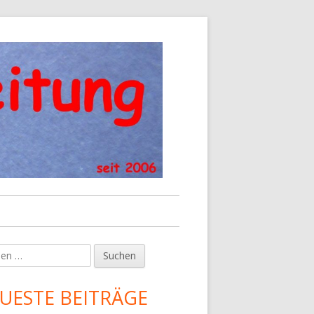
en
upt-
tenleiste
UESTE BEITRÄGE