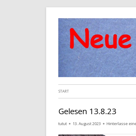
Springe
zum
Inhalt
Primäres
START
Menü
Gelesen 13.8.23
Autor
Veröffentlicht
tutut
13. August 2023
Hinterlasse ei
am