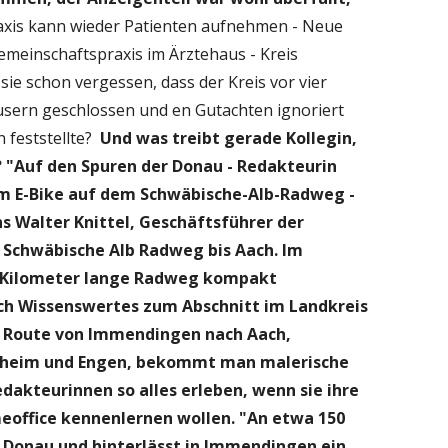
raxis kann wieder Patienten aufnehmen - Neue
meinschaftspraxis im Ärztehaus - Kreis
 sie schon vergessen, dass der Kreis vor vier
sern geschlossen und en Gutachten ignoriert
n feststellte?
Und was treibt gerade Kollegin,
? "Auf den Spuren der Donau - Redakteurin
em E-Bike auf dem Schwäbische-Alb-Radweg -
s Walter Knittel, Geschäftsführer der
Schwäbische Alb Radweg bis Aach. Im
7 Kilometer lange Radweg kompakt
ch Wissenswertes zum Abschnitt im Landkreis
er Route von Immendingen nach Aach,
nheim und Engen, bekommt man malerische
dakteurinnen so alles erleben, wenn sie ihre
eoffice kennenlernen wollen. "An etwa 150
 Donau und hinterlässt in Immendingen ein