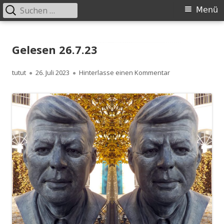
Suchen
Primäres
Menü
nach:
Menü
Springe
zum
Gelesen 26.7.23
Inhalt
Autor
Veröffentlicht
zu Gelesen 26.7.2
tutut
26. Juli 2023
Hinterlasse einen Kommentar
am