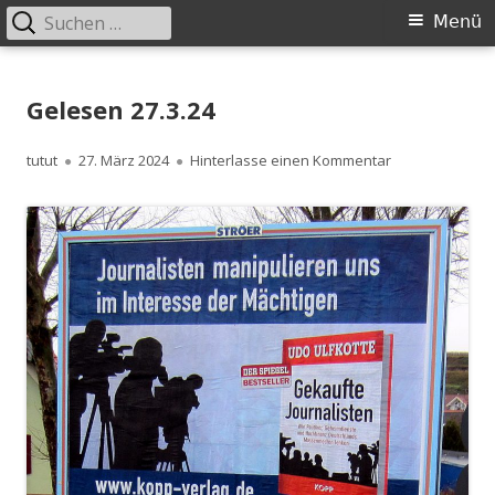
Suchen
Primäres
Menü
nach:
Menü
Springe
zum
Gelesen 27.3.24
Inhalt
Autor
Veröffentlicht
zu Gelesen 27.3
tutut
27. März 2024
Hinterlasse einen Kommentar
am