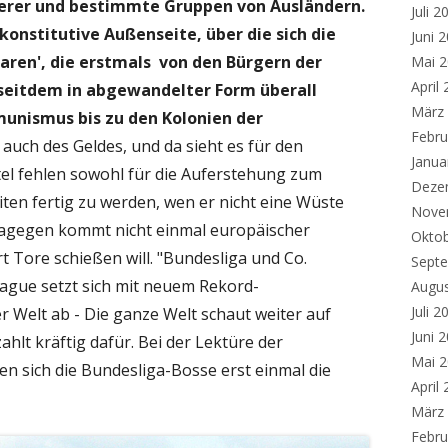
derer und bestimmte Gruppen von Ausländern.
Juli 2
onstitutive Außenseite, über die sich die
Juni 
baren', die erstmals von den Bürgern der
Mai 
April
seitdem in abgewandelter Form überall
März
unismus bis zu den Kolonien der
Febru
auch des Geldes, und da sieht es für den
Janua
tel fehlen sowohl für die Auferstehung zum
Deze
iten fertig zu werden, wen er nicht eine Wüste
Nove
 Dagegen kommt nicht einmal europäischer
Okto
t Tore schießen will. "Bundesliga und Co.
Sept
ague setzt sich mit neuem Rekord-
Augu
Juli 2
 Welt ab - Die ganze Welt schaut weiter auf
Juni 
ahlt kräftig dafür. Bei der Lektüre der
Mai 
n sich die Bundesliga-Bosse erst einmal die
April
März
Febru