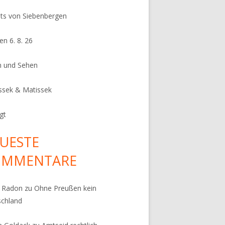
its von Siebenbergen
en 6. 8. 26
n und Sehen
ssek & Matissek
gt
UESTE
OMMENTARE
k Radon
zu
Ohne Preußen kein
schland