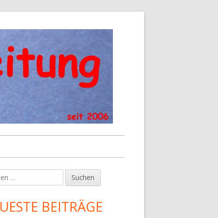
en
upt-
tenleiste
UESTE BEITRÄGE