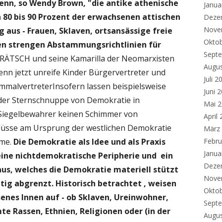
nn, so Wendy Brown, "die antike athenische
Janua
 80 bis 90 Prozent der erwachsenen attischen
Deze
Nove
 aus - Frauen, Sklaven, ortsansässige freie
Okto
den strengen Abstammungsrichtlinien für
Sept
ÄTSCH und seine Kamarilla der Neomarxisten
Augu
enn jetzt unreife Kinder Bürgervertreter und
Juli 2
malvertreterInsofern lassen beispielsweise
Juni 
 der Sternschnuppe von Demokratie in
Mai 
 Siegelbewahrer keinen Schimmer von
April
lüsse am Ursprung der westlichen Demokratie
März
hme.
Die Demokratie als Idee und als Praxis
Febru
Janua
eine
nichtdemokratische Peripherie und ein
Deze
aus, welches die Demokratie materiell stützt
Nove
itig abgrenzt.
Historisch betrachtet , weisen
Okto
senes Innen auf - ob Sklaven, Ureinwohner,
Sept
te Rassen, Ethnien, Religionen oder (in der
Augu