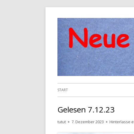
Springe
zum
Inhalt
Primäres
START
Menü
Gelesen 7.12.23
Autor
Veröffentlicht
tutut
7. Dezember 2023
Hinterlasse 
am