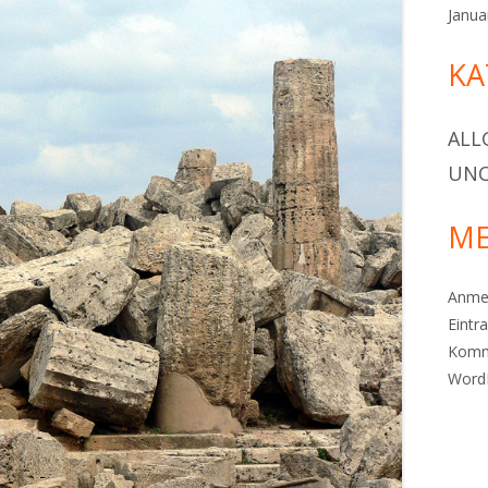
Janua
KA
ALL
UNC
ME
Anme
Eintr
Komm
Word