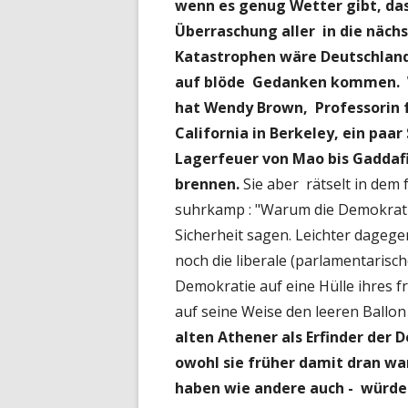
wenn es genug Wetter gibt, das 
Überraschung aller in die näch
Katastrophen wäre Deutschland 
auf blöde Gedanken kommen.
hat Wendy Brown, Professorin f
California in Berkeley, ein paa
Lagerfeuer von Mao bis Gaddafi
brennen.
Sie aber rätselt in dem
suhrkamp : "Warum die Demokratie 
Sicherheit sagen. Leichter dagegen 
noch die liberale (parlamentarische
Demokratie auf eine Hülle ihres fr
auf seine Weise den leeren Ballo
alten Athener als Erfinder der 
owohl sie früher damit dran wa
haben wie andere auch - würden