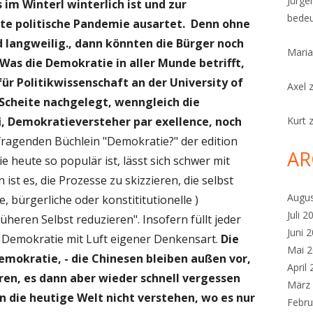
Jürge
im Winterl winterlich ist und zur
bedeu
ste politische Pandemie ausartet.
Denn ohne
langweilig., dann könnten die Bürger noch
Maria
Was die Demokratie in aller Munde betrifft,
ür Politikwissenschaft an der University of
Axel
r Scheite nachgelegt, wenngleich die
, Demokratieversteher par exellence, noch
Kurt
 fragenden Büchlein "Demokratie?" der edition
AR
heute so populär ist, lässt sich schwer mit
ist es, die Prozesse zu skizzieren, die selbst
Augu
, bürgerliche oder konstititutionelle )
Juli 2
üheren Selbst reduzieren". Insofern füllt jeder
Juni 
n Demokratie mit Luft eigener Denkensart.
Die
Mai 
Demokratie, - die Chinesen bleiben außen vor,
April
ren,
es dann aber wieder schnell vergessen
März
 die heutige Welt nicht verstehen, wo es nur
Febru