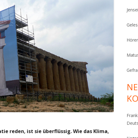
Jense
Geles
Höre
Matu
Gefra
NE
K
Fran
Deut
ie reden, ist sie überflüssig. Wie das Klima,