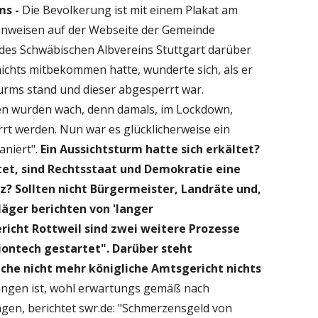
ms -
Die Bevölkerung ist mit einem Plakat am
nweisen auf der Webseite der Gemeinde
es Schwäbischen Albvereins Stuttgart darüber
ichts mitbekommen hatte, wunderte sich, als er
rms stand und dieser abgesperrt war.
en wurden wach, denn damals, im Lockdown,
rt werden. Nun war es glücklicherweise ein
aniert".
Ein Aussichtsturm hatte sich erkältet?
tet, sind Rechtsstaat und Demokratie eine
tiz? Sollten nicht Bürgermeister, Landräte und,
läger berichten von 'langer
richt Rottweil sind zwei weitere Prozesse
iontech gestartet". Darüber steht
iche nicht mehr königliche Amtsgericht nichts
ngen ist, wohl erwartungs gemäß nach
ngen, berichtet swr.de: "Schmerzensgeld von