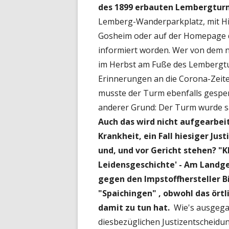
des 1899 erbauten Lembergtur
Lemberg-Wanderparkplatz, mit Hi
Gosheim oder auf der Homepage d
informiert worden. Wer von dem n
im Herbst am Fuße des Lembergtu
Erinnerungen an die Corona-Zeit
musste der Turm ebenfalls gesper
anderer Grund: Der Turm wurde s
Auch das wird nicht aufgearbei
Krankheit, ein Fall hiesiger Jus
und, und vor Gericht stehen? "K
Leidensgeschichte' - Am Landge
gegen den Impstoffhersteller B
"Spaichingen" , obwohl das örtl
damit zu tun hat.
Wie's ausgega
diesbezüglichen Justizentscheidu