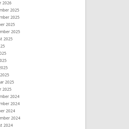
r 2026
mber 2025
mber 2025
ber 2025
ember 2025
st 2025
025
2025
2025
 2025
 2025
ar 2025
r 2025
mber 2024
mber 2024
ber 2024
ember 2024
st 2024