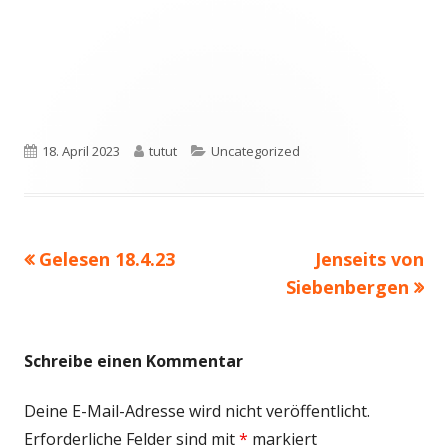
Veröffentlicht
Autor
Kategorien
18. April 2023
tutut
Uncategorized
am
Vorheriger
Nächster
Gelesen 18.4.23
Jenseits von
Beitragsnavigation
Beitrag:
Beitrag
Siebenbergen
Schreibe einen Kommentar
Deine E-Mail-Adresse wird nicht veröffentlicht.
Erforderliche Felder sind mit
*
markiert