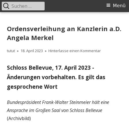
Suchen
Primäres
Menü
nach:
Menü
Springe
zum
Ordensverleihung an Kanzlerin a.D.
Inhalt
Angela Merkel
Autor
Veröffentlicht
zu Ordensverlei
tutut
18. April 2023
Hinterlasse einen Kommentar
am
Schloss Bellevue, 17. April 2023 -
Änderungen vorbehalten. Es gilt das
gesprochene Wort
Bundespräsident Frank-Walter Steinmeier hält eine
Ansprache im Großen Saal von Schloss Bellevue
(Archivbild)