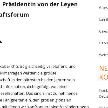
 Präsidentin von der Leyen
Geles
aftsforum
Lahrif
Geles
n,
Hitze
Weich
koberichts ist gleichzeitig verblüffend und
NE
r Klimafragen werden die größte
K
chaft in den nächsten beiden Jahren sein.
hinformation, dicht gefolgt von einer
Fran
Gesellschaften. Das sind ernst zu nehmende
Deut
re Fähigkeiten ein, den großen globalen
mit denen wir konfrontiert sind: Veränderungen