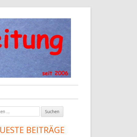
en
upt-
tenleiste
UESTE BEITRÄGE