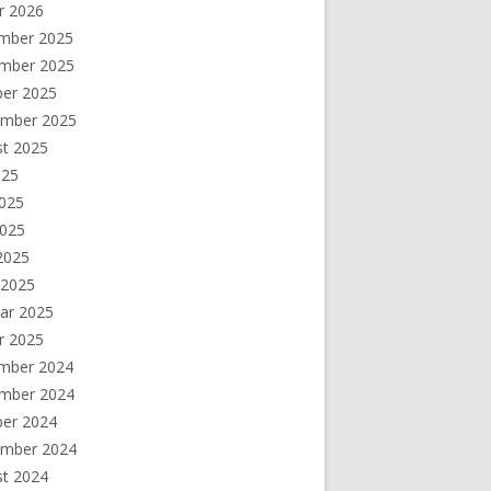
r 2026
mber 2025
mber 2025
ber 2025
ember 2025
st 2025
025
2025
2025
 2025
 2025
ar 2025
r 2025
mber 2024
mber 2024
ber 2024
ember 2024
st 2024