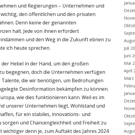
Janua
nehmen und Regierungen – Unternehmen und
Deze
wichtig, den öffentlichen und den privaten
Nove
zahnen. Denn keine der genannten
Okto
en halt. Jede von ihnen erfordert
Sept
eindämmen und den Weg in die Zukunft ebnen zu
Augu
e ich heute sprechen.
Juli 2
Juni 
 der Hebel in der Hand, um den großen
Mai 
April
 zu begegnen, doch die Unternehmen verfügen
März
 Talente, die wir benötigen, um Bedrohungen
Febru
ngelegte Desinformation bekämpfen zu können.
Janua
ropa, wie dies funktionieren kann. Weil es im
Deze
nd unserer Unternehmen liegt, Wohlstand und
Nove
affen, für ein stabiles, innovations- und
Okto
u sorgen und Chancengleichheit und Freiheit zu
Sept
zt wichtiger denn je, zum Auftakt des Jahres 2024
Augu