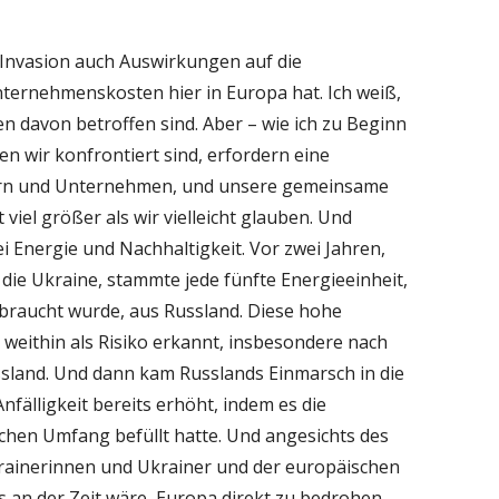
e Invasion auch Auswirkungen auf die
ernehmenskosten hier in Europa hat. Ich weiß,
n davon betroffen sind. Aber – wie ich zu Beginn
en wir konfrontiert sind, erfordern eine
rn und Unternehmen, und unsere gemeinsame
t viel größer als wir vielleicht glauben. Und
ei Energie und Nachhaltigkeit. Vor zwei Jahren,
die Ukraine, stammte jede fünfte Energieeinheit,
rbraucht wurde, aus Russland. Diese hohe
weithin als Risiko erkannt, insbesondere nach
sland. Und dann kam Russlands Einmarsch in die
fälligkeit bereits erhöht, indem es die
chen Umfang befüllt hatte. Und angesichts des
rainerinnen und Ukrainer und der europäischen
es an der Zeit wäre, Europa direkt zu bedrohen,