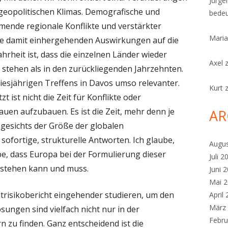
Jürge
geopolitischen Klimas. Demografische und
bedeu
ende regionale Konflikte und verstärkter
Maria
ie damit einhergehenden Auswirkungen auf die
hrheit ist, dass die einzelnen Länder wieder
Axel
 stehen als in den zurückliegenden Jahrzehnten.
iesjährigen Treffens in Davos umso relevanter.
Kurt
t ist nicht die Zeit für Konflikte oder
trauen aufzubauen. Es ist die Zeit, mehr denn je
AR
gesichts der Größe der globalen
ofortige, strukturelle Antworten. Ich glaube,
Augu
ube, dass Europa bei der Formulierung dieser
Juli 2
 stehen kann und muss.
Juni 
Mai 
ltrisikobericht eingehender studieren, um den
April
März
ungen sind vielfach nicht nur in der
Febru
zu finden. Ganz entscheidend ist die