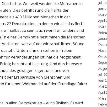
Juli 2
r Geschichte. Weltweit werden die Menschen in
Juni 
fen. Dies betrifft rund die Hälfte der
Mai 
ehr als 450 Millionen Menschen in der
April
us 27 Demokratien, in denen wir alle das Recht
März
 wir selbst zu sein, auch wenn wir anders sind
Febru
n. In einer Demokratie bestimmen die Menschen
Janua
 Verhalten, wer auf der wirtschaftlichen Bühne
Deze
r dasteht. Unternehmen stehen in freiem
Nove
Okto
 für Veränderungen ist, hat die Möglichkeit,
Sept
r Erfolg beruht auf Leistung. Und durch unsere
Augu
Schutz des geistigen Eigentums und von
Juli 2
rheit der Ersparnisse von Menschen und
Juni 
n für einen Welthandel auf der Grundlage fairer
Mai 
April
März
wie in allen Demokratien – auch Risiken. Es wird
Febru