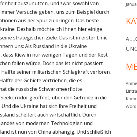
fenheit auszunutzen, und zwar sowohl von
Janua
d immer Versuche geben, uns zum Beispiel durch
KA
tionen aus der Spur zu bringen. Das beste
 Ukraine. Deshalb möchte ich Ihnen hier einige
eine strategischen Ziele. Das ist in erster Linie
ALL
innern uns: Als Russland in die Ukraine
UNC
e, dass Kiew in nur wenigen Tagen und der Rest
en fallen würde. Doch das ist nicht passiert.
ME
Hälfte seiner militärischen Schlagkraft verloren.
älfte der Gebiete vertrieben, die es
Anme
at die russische Schwarzmeerflotte
Eintr
eekorridor geöffnet, über den Getreide in die
Komm
Und die Ukraine hat sich ihre Freiheit und
Word
land scheitert auch wirtschaftlich. Durch
s Landes von modernen Technologien und
and ist nun von China abhängig. Und schließlich