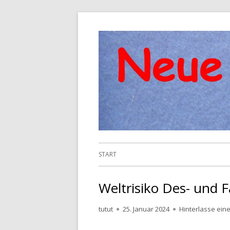
Springe
zum
Inhalt
Primäres
START
Menü
Weltrisiko Des- und 
Autor
Veröffentlicht
tutut
25. Januar 2024
Hinterlasse ei
am