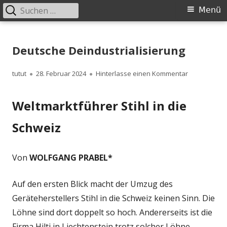
Suchen
Primäres
Menü
nach:
Menü
Springe
zum
Deutsche Deindustrialisierung
Inhalt
Autor
Veröffentlicht
zu Deutsche 
tutut
28. Februar 2024
Hinterlasse einen Kommentar
am
Weltmarktführer Stihl in die
Schweiz
Von
WOLFGANG PRABEL*
Auf den ersten Blick macht der Umzug des
Geräteherstellers Stihl in die Schweiz keinen Sinn. Die
Löhne sind dort doppelt so hoch. Andererseits ist die
Firma Hilti in Liechtenstein trotz solcher Löhne