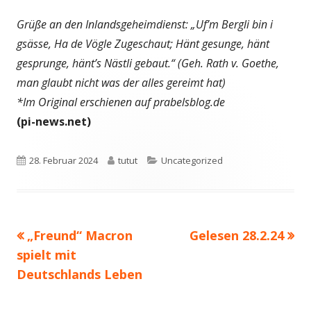
Grüße an den Inlandsgeheimdienst: „Uf’m Bergli bin i
gsässe, Ha de Vögle Zugeschaut; Hänt gesunge, hänt
gesprunge, hänt’s Nästli gebaut.“ (Geh. Rath v. Goethe,
man glaubt nicht was der alles gereimt hat)
*Im Original erschienen auf prabelsblog.de
(pi-news.net)
Veröffentlicht
Autor
Kategorien
28. Februar 2024
tutut
Uncategorized
am
Vorheriger
Nächster
„Freund“ Macron
Gelesen 28.2.24
Beitragsnavigation
Beitrag:
Beitrag
spielt mit
Deutschlands Leben