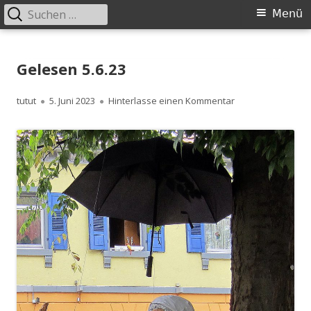
Suchen
Primäres
Menü
nach:
Menü
Springe
zum
Gelesen 5.6.23
Inhalt
Autor
Veröffentlicht
zu Gelesen 5.6.23
tutut
5. Juni 2023
Hinterlasse einen Kommentar
am