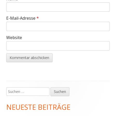
E-Mail-Adresse
*
Website
Suchen
Haupt-
nach:
Seitenleiste
NEUESTE BEITRÄGE