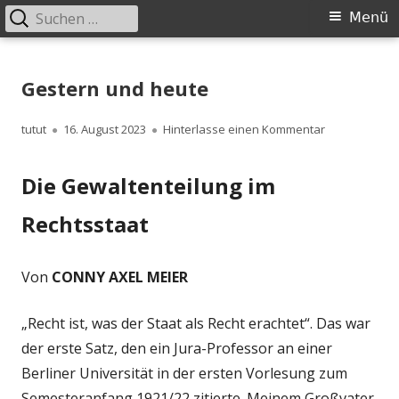
Suchen
Primäres
Menü
nach:
Menü
Springe
zum
Gestern und heute
Inhalt
Autor
Veröffentlicht
zu Gestern u
tutut
16. August 2023
Hinterlasse einen Kommentar
am
Die Gewaltenteilung im
Rechtsstaat
Von
CONNY AXEL MEIER
„Recht ist, was der Staat als Recht erachtet“. Das war
der erste Satz, den ein Jura-Professor an einer
Berliner Universität in der ersten Vorlesung zum
Semesteranfang 1921/22 zitierte. Meinem Großvater,