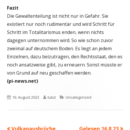
Fazit
Die Gewaltenteilung ist nicht nur in Gefahr. Sie
existiert nur noch rudimentär und wird Schritt für
Schritt im Totalitarismus enden, wenn nichts
dagegen unternommen wird. So wie schon zuvor
zweimal auf deutschem Boden. Es liegt an jedem
Einzelnen, dazu beizutragen, den Rechtsstaat, den es
noch ansatzweise gibt, zu erneuern. Sonst müsste er
von Grund auf neu geschaffen werden.
(pi-news.net)
Veröffentlicht
Autor
Kategorien
16. August 2023
tutut
Uncategorized
am
Vorheriger
Nächster
Vulkanausbrüche,
Gelesen 16.8.23