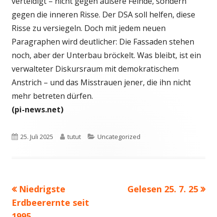
verteidigt – nicht gegen äußere Feinde, sondern
gegen die inneren Risse. Der DSA soll helfen, diese
Risse zu versiegeln. Doch mit jedem neuen
Paragraphen wird deutlicher: Die Fassaden stehen
noch, aber der Unterbau bröckelt. Was bleibt, ist ein
verwalteter Diskursraum mit demokratischem
Anstrich – und das Misstrauen jener, die ihn nicht
mehr betreten dürfen.
(pi-news.net)
Veröffentlicht
Autor
Kategorien
25. Juli 2025
tutut
Uncategorized
am
Vorheriger
Nächster
Niedrigste
Gelesen 25. 7. 25
Beitragsnavigation
Beitrag:
Beitrag
Erdbeerernte seit
1995