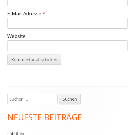
E-Mail-Adresse
*
Website
Suchen
Haupt-
nach:
Seitenleiste
NEUESTE BEITRÄGE
Lahrifahri