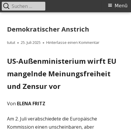
Suchen
Primäres
Menü
nach:
Menü
Springe
zum
Demokratischer Anstrich
Inhalt
Autor
Veröffentlicht
zu Demokratische
tutut
25. Juli 2025
Hinterlasse einen Kommentar
am
US-Außenministerium wirft EU
mangelnde Meinungsfreiheit
und Zensur vor
Von
ELENA FRITZ
Am 2. Juli verabschiedete die Europäische
Kommission einen unscheinbaren, aber