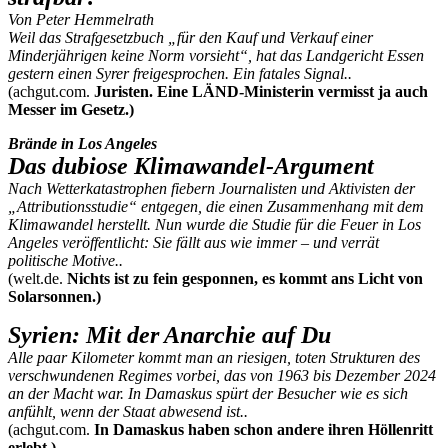
Von Peter Hemmelrath
Weil das Strafgesetzbuch „für den Kauf und Verkauf einer
Minderjährigen keine Norm vorsieht“, hat das Landgericht Essen
gestern einen Syrer freigesprochen. Ein fatales Signal..
(achgut.com.
Juristen. Eine LÄND-Ministerin vermisst ja auch
Messer im Gesetz.)
Brände in Los Angeles
Das dubiose Klimawandel-Argument
Nach Wetterkatastrophen fiebern Journalisten und Aktivisten der
„Attributionsstudie“ entgegen, die einen Zusammenhang mit dem
Klimawandel herstellt. Nun wurde die Studie für die Feuer in Los
Angeles veröffentlicht: Sie fällt aus wie immer – und verrät
politische Motive..
(welt.de.
Nichts ist zu fein gesponnen, es kommt ans Licht von
Solarsonnen.)
Syrien: Mit der Anarchie auf Du
Alle paar Kilometer kommt man an riesigen, toten Strukturen des
verschwundenen Regimes vorbei, das von 1963 bis Dezember 2024
an der Macht war​​​​​​​. In Damaskus spürt der Besucher wie es sich
anfühlt, wenn der Staat abwesend ist..
(achgut.com.
In Damaskus haben schon andere ihren Höllenritt
erlebt.)