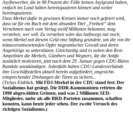
Asylbewerber, die in 98 Prozent der Fälle keinen Asylgrund haben,
einfach ins Land hätten hereinspazieren können und weiter
hereinspazieren.
Dass Merkel dafür in gewissen Kreisen immer noch gefeiert wird,
dass sie für ein Buch mit dem absurden Titel „Freiheit“ dem
Vernehmen nach vom Verlag zwölf Millionen bekommt, mag
verstehen, wer will. Zu verstehen wäre das halbwegs nur noch,
wenn Merkel mit diesem Geld eine Stiftung gründete, um die von ihr
mitzuverantwortenden Opfer migrantischer Gewalt und deren
Angehörige zu unterstützen. Gleichzeitig sind es neben den Rest-
Ampelisten die Merkels, Günthers und Wegners, die die Antifa
zusätzlich motivieren, jetzt nach dem 29. Januar gegen CDU-Büros
Randale anzukündigen. Jedenfalls haben CDU-Landesverbände
ihre Geschäftsstellen aktuell bereits aufgefordert, angesichts
entsprechender Drohungen die Türen zu sichern...
(Tichys Einblick.
Mit FDJ-Merkel in der CDU stand fest: Der
Sozialismus hat gesiegt. Die DDR-Kommunisten retteten die
1990 abgewählten Grünen, und was 2 Millionen SED-
Mitglieder, mehr als alle BRD-Parteien zusammen, schaffen
konnten, kann heute jeder sehen. Der zweite Versuch des
richtigen Sozialismus.)