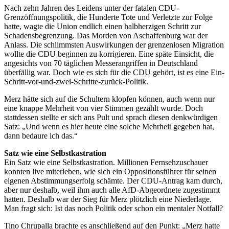
Nach zehn Jahren des Leidens unter der fatalen CDU-
Grenzöffnungspolitik, die Hunderte Tote und Verletzte zur Folge
hatte, wagte die Union endlich einen halbherzigen Schritt zur
Schadensbegrenzung. Das Morden von Aschaffenburg war der
Anlass. Die schlimmsten Auswirkungen der grenzenlosen Migration
wollte die CDU beginnen zu korrigieren. Eine späte Einsicht, die
angesichts von 70 täglichen Messerangriffen in Deutschland
überfällig war. Doch wie es sich für die CDU gehört, ist es eine Ein-
Schritt-vor-und-zwei-Schritte-zurück-Politik.
Merz hätte sich auf die Schultern klopfen können, auch wenn nur
eine knappe Mehrheit von vier Stimmen gezählt wurde. Doch
stattdessen stellte er sich ans Pult und sprach diesen denkwürdigen
Satz: „Und wenn es hier heute eine solche Mehrheit gegeben hat,
dann bedaure ich das.“
Satz wie eine Selbstkastration
Ein Satz wie eine Selbstkastration. Millionen Fernsehzuschauer
konnten live miterleben, wie sich ein Oppositionsführer für seinen
eigenen Abstimmungserfolg schämte. Der CDU-Antrag kam durch,
aber nur deshalb, weil ihm auch alle AfD-Abgeordnete zugestimmt
hatten. Deshalb war der Sieg für Merz plötzlich eine Niederlage.
Man fragt sich: Ist das noch Politik oder schon ein mentaler Notfall?
Tino Chrupalla brachte es anschließend auf den Punkt: „Merz hatte