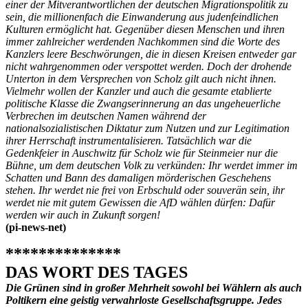
einer der Mitverantwortlichen der deutschen Migrationspolitik zu
sein, die millionenfach die Einwanderung aus judenfeindlichen
Kulturen ermöglicht hat. Gegenüber diesen Menschen und ihren
immer zahlreicher werdenden Nachkommen sind die Worte des
Kanzlers leere Beschwörungen, die in diesen Kreisen entweder gar
nicht wahrgenommen oder verspottet werden. Doch der drohende
Unterton in dem Versprechen von Scholz gilt auch nicht ihnen.
Vielmehr wollen der Kanzler und auch die gesamte etablierte
politische Klasse die Zwangserinnerung an das ungeheuerliche
Verbrechen im deutschen Namen während der
nationalsozialistischen Diktatur zum Nutzen und zur Legitimation
ihrer Herrschaft instrumentalisieren. Tatsächlich war die
Gedenkfeier in Auschwitz für Scholz wie für Steinmeier nur die
Bühne, um dem deutschen Volk zu verkünden: Ihr werdet immer im
Schatten und Bann des damaligen mörderischen Geschehens
stehen. Ihr werdet nie frei von Erbschuld oder souverän sein, ihr
werdet nie mit gutem Gewissen die AfD wählen dürfen: Dafür
werden wir auch in Zukunft sorgen!
(pi-news-net)
**************
DAS WORT DES TAGES
Die Grünen sind in großer Mehrheit sowohl bei Wählern als auch
Poltikern eine geistig verwahrloste Gesellschaftsgruppe. Jedes