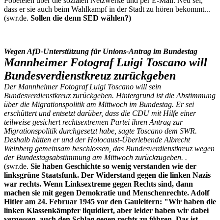
Pöbeleien über die sozialen Netzwerke und per E-Mail. Neu sei,
dass er sie auch beim Wahlkampf in der Stadt zu hören bekommt...
(swr.de.
Sollen die denn SED wählen?)
Wegen AfD-Unterstützung für Unions-Antrag im Bundestag
Mannheimer Fotograf Luigi Toscano will
Bundesverdienstkreuz zurückgeben
Der Mannheimer Fotograf Luigi Toscano will sein
Bundesverdienstkreuz zurückgeben. Hintergrund ist die Abstimmung
über die Migrationspolitik am Mittwoch im Bundestag. Er sei
erschüttert und entsetzt darüber, dass die CDU mit Hilfe einer
teilweise gesichert rechtsextremen Partei ihren Antrag zur
Migrationspolitik durchgesetzt habe, sagte Toscano dem SWR.
Deshalb hätten er und der Holocaust-Überlebende Albrecht
Weinberg gemeinsam beschlossen, das Bundesverdienstkreuz wegen
der Bundestagsabstimmung am Mittwoch zurückzugeben. .
(swr.de.
Sie haben Geschichte so wenig verstanden wie der
linksgrüne Staatsfunk. Der Widerstand gegen die linken Nazis
war rechts. Wenn Linksextreme gegen Rechts sind, dann
machen sie mit gegen Demokratie und Menschenrechte. Adolf
Hitler am 24. Februar 1945 vor den Gauleitern: "Wir haben die
linken Klassenkämpfer liquidiert, aber leider haben wir dabei
vergessen, auch den Schlag gegen rechts zu führen. Das ist