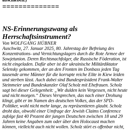
==============
NS-Erinnerungszwang als
Herrschaftsinstrument?
Von WOLFGANG HÜBNER
Auschwitz, 27. Januar 2025, 80. Jahrestag der Befreiung des
Konzentrations- und Vernichtungslagers durch die Rote Armee der
Sowjetunion. Deren Rechtsnachfolger, die Russische Föderation, ist
nicht eingeladen. Dafür aber ist der ukrainische Militärdiktator
Selensky gekommen, der an den Fronten im Donbass jeden Tag
tausende arme Männer für die korrupte reiche Elite in Kiew leiden
und sterben lässt. Auch dabei sind Bundespräsident Frank-Walter
Steinmeier und Bundeskanzler Olaf Scholz mit Ehefrauen. Scholz
sagt bei dieser Gelegenheit: „Wir dulden kein Vergessen, nicht heute
und nicht morgen.“ Dieses Versprechen, das nach einer Drohung
klingt, gibt er im Namen des deutschen Volkes, das der SPD-
Politiker, wohl nicht mehr lange, zu repräsentieren glaubt. Scholz
droht das, obwohl einer Umfrage der Jewish Claims Conference
zufolge fast 40 Prozent der jungen Deutschen zwischen 18 und 29
Jahren keine Angaben zum oder über den Holocaust machen
können, vielleicht auch nicht wollen. Scholz stört es offenbar nicht,