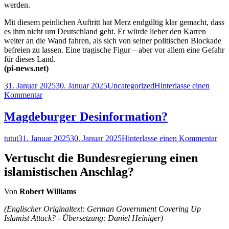
werden.
Mit diesem peinlichen Auftritt hat Merz endgültig klar gemacht, dass
es ihm nicht um Deutschland geht. Er würde lieber den Karren
weiter an die Wand fahren, als sich von seiner politischen Blockade
befreien zu lassen. Eine tragische Figur – aber vor allem eine Gefahr
für dieses Land.
(pi-news.net)
Veröffentlicht
Kategorien
31. Januar 2025
30. Januar 2025
Uncategorized
Hinterlasse einen
am
zu
Kommentar
„…
dann
Magdeburger Desinformation?
bedauere
ich
Autor
Veröffentlicht
zu
tutut
31. Januar 2025
30. Januar 2025
Hinterlasse einen Kommentar
das“
am
Mag
Vertuscht die Bundesregierung einen
Des
islamistischen Anschlag?
Von
Robert Williams
(Englischer Originaltext: German Government Covering Up
Islamist Attack? - Übersetzung: Daniel Heiniger)