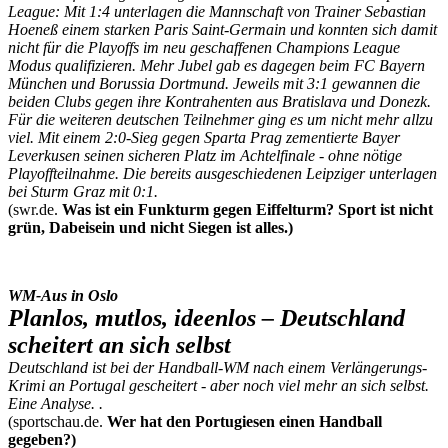
League: Mit 1:4 unterlagen die Mannschaft von Trainer Sebastian
Hoeneß einem starken Paris Saint-Germain und konnten sich damit
nicht für die Playoffs im neu geschaffenen Champions League
Modus qualifizieren. Mehr Jubel gab es dagegen beim FC Bayern
München und Borussia Dortmund. Jeweils mit 3:1 gewannen die
beiden Clubs gegen ihre Kontrahenten aus Bratislava und Donezk.
Für die weiteren deutschen Teilnehmer ging es um nicht mehr allzu
viel. Mit einem 2:0-Sieg gegen Sparta Prag zementierte Bayer
Leverkusen seinen sicheren Platz im Achtelfinale - ohne nötige
Playoffteilnahme. Die bereits ausgeschiedenen Leipziger unterlagen
bei Sturm Graz mit 0:1.
(swr.de.
Was ist ein Funkturm gegen Eiffelturm? Sport ist nicht
grün, Dabeisein und nicht Siegen ist alles.)
WM-Aus in Oslo
Planlos, mutlos, ideenlos – Deutschland
scheitert an sich selbst
Deutschland ist bei der Handball-WM nach einem Verlängerungs-
Krimi an Portugal gescheitert - aber noch viel mehr an sich selbst.
Eine Analyse. .
(sportschau.de.
Wer hat den Portugiesen einen Handball
gegeben?)