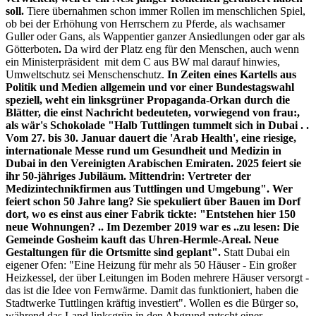
soll.
Tiere übernahmen schon immer Rollen im menschlichen Spiel,
ob bei der Erhöhung von Herrschern zu Pferde, als wachsamer
Guller oder Gans, als Wappentier ganzer Ansiedlungen oder gar als
Götterboten
.
Da wird der Platz eng für den Menschen, auch wenn
ein Ministerpräsident mit dem C aus BW mal darauf hinwies,
Umweltschutz sei Menschenschutz.
In Zeiten eines Kartells aus
Politik und Medien allgemein und vor einer Bundestagswahl
speziell, weht ein linksgrüner Propaganda-Orkan durch die
Blätter, die einst Nachricht bedeuteten, vorwiegend von frau:,
als wär's Schokolade "Halb Tuttlingen tummelt sich in Dubai . .
Vom 27. bis 30. Januar dauert die 'Arab Health', eine riesige,
internationale Messe rund um Gesundheit und Medizin in
Dubai in den Vereinigten Arabischen Emiraten. 2025 feiert sie
ihr 50-jähriges Jubiläum. Mittendrin: Vertreter der
Medizintechnikfirmen aus Tuttlingen und Umgebung". Wer
feiert schon 50 Jahre lang? Sie spekuliert über Bauen im Dorf
dort, wo es einst aus einer Fabrik tickte: "Entstehen hier 150
neue Wohnungen? .. Im Dezember 2019 war es ..zu lesen: Die
Gemeinde Gosheim kauft das Uhren-Hermle-Areal. Neue
Gestaltungen für die Ortsmitte sind geplant".
Statt Dubai ein
eigener Ofen: "Eine Heizung für mehr als 50 Häuser - Ein großer
Heizkessel, der über Leitungen im Boden mehrere Häuser versorgt -
das ist die Idee von Fernwärme. Damit das funktioniert, haben die
Stadtwerke Tuttlingen kräftig investiert". Wollen es die Bürger so,
während das Land linksgrün in den Abgrund rutscht einer