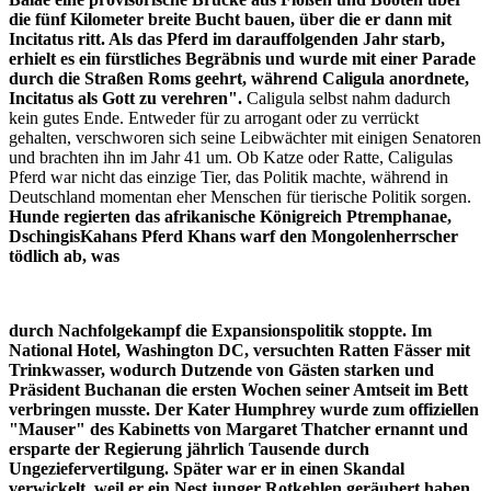
die fünf Kilometer breite Bucht bauen, über die er dann mit
Incitatus ritt. Als das Pferd im darauffolgenden Jahr starb,
erhielt es ein
fürstliches Begräbnis und wurde mit einer Parade
durch die Straßen Roms geehrt, während Caligula anordnete,
Incitatus als Gott zu verehren".
Caligula selbst nahm dadurch
kein gutes Ende. Entweder für zu arrogant oder zu verrückt
gehalten, verschworen sich seine Leibwächter mit einigen Senatoren
und brachten ihn im Jahr 41 um. Ob Katze oder Ratte, Caligulas
Pferd war nicht das einzige Tier, das Politik machte, während in
Deutschland momentan eher Menschen für tierische Politik sorgen.
Hunde regierten das afrikanische Königreich Ptremphanae,
DschingisKahans Pferd Khans warf den Mongolenherrscher
tödlich ab, was
durch Nachfolgekampf die Expansionspolitik stoppte. Im
National Hotel, Washington DC, versuchten Ratten Fässer mit
Trinkwasser, wodurch Dutzende von Gästen starken und
Präsident Buchanan die ersten Wochen seiner Amtseit im Bett
verbringen musste. Der Kater Humphrey wurde zum offiziellen
"Mauser" des Kabinetts von Margaret Thatcher ernannt und
ersparte der Regierung jährlich Tausende durch
Ungeziefervertilgung. Später war er in einen Skandal
verwickelt, weil er ein Nest junger Rotkehlen geräubert haben