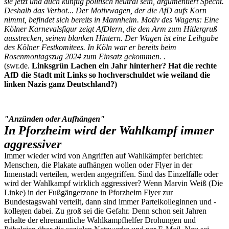
sie jetzt und auch künftig politisch neutral sein, argumentiert Specht.
Deshalb das Verbot... Der Motivwagen, der die AfD aufs Korn
nimmt, befindet sich bereits in Mannheim. Motiv des Wagens: Eine
Kölner Karnevalsfigur zeigt AfDlern, die den Arm zum Hitlergruß
ausstrecken, seinen blanken Hintern. Der Wagen ist eine Leihgabe
des Kölner Festkomitees. In Köln war er bereits beim
Rosenmontagszug 2024 zum Einsatz gekommen. .
(swr.de.
Linksgrün Lachen ein Jahr hinterher? Hat die rechte
AfD die Stadt mit Links so hochverschuldet wie weiland die
linken Nazis ganz Deutschland?)
"Anzünden oder Aufhängen"
In Pforzheim wird der Wahlkampf immer
aggressiver
Immer wieder wird von Angriffen auf Wahlkämpfer berichtet:
Menschen, die Plakate aufhängen wollen oder Flyer in der
Innenstadt verteilen, werden angegriffen. Sind das Einzelfälle oder
wird der Wahlkampf wirklich aggressiver? Wenn Marvin Weiß (Die
Linke) in der Fußgängerzone in Pforzheim Flyer zur
Bundestagswahl verteilt, dann sind immer Parteikolleginnen und -
kollegen dabei. Zu groß sei die Gefahr. Denn schon seit Jahren
erhalte der ehrenamtliche Wahlkampfhelfer Drohungen und