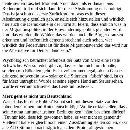
heute seinen Laschet-Moment. Noch dazu, als er danach ans
Rednerpult tritt und sich dann für diese Abstimmung entschuldigt.
Das ist ja schon das erste Zurückrudern, was es in dieser
Abstimmung eigentlich gab, anstelle sich hinzustellen und wirklich
hier auch die Demokratie in der Form zu feiern, dass endlich was in
der Migrationspolitik, in der Einwanderungspolitik geändert wird.
Und das werden die Wähler, das werden auch die Bürger draußen
erkennen und hoffentlich dementsprechend auch sehen, wer
wirklich der Federführer ist für diese Migrationswende: das wird nur
die Alternative für Deutschland sein.“
Psychologisch betrachtet offenbart der Satz von Merz eine fatale
Schwäche. Wer so redet, gibt zu, dass es ihm nicht um Inhalte,
sondern um Etiketten geht. Es ist vollkommen egal, ob ein Gesetz
dringend notwendig ist – solange die Stimmen „falsch“ sind, ist es
für Merz untragbar. Würde er seine eigene Hand am Steuer sehen,
würde er vermutlich selbst das Lenkrad loslassen.
Merz geht es nicht um Deutschland
Was ist das für eine Politik? Er hat sich mit diesem Satz vor den
tobenden Grünen und Roten entschuldigt. Wollte er klarstellen, dass
sein Antrag nur unter „reinen Bedingungen“ hätte bestehen dürfen?
„Tut mir leid, dass ich gewonnen habe, es war nicht so gemeint!“
Vielleicht hätte er gleich noch einen Zusatzantrag stellen sollen, dass
alle AfD-Stimmen nachträglich aus dem Protokoll gestrichen