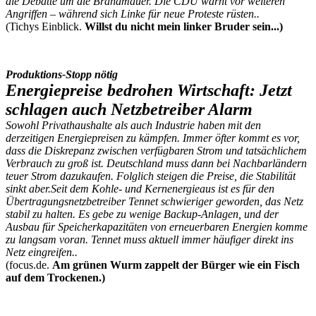
die Debatte um die Brandmauer. Die CDU warnt vor weiteren
Angriffen – während sich Linke für neue Proteste rüsten..
(Tichys Einblick.
Willst du nicht mein linker Bruder sein...)
Produktions-Stopp nötig
Energiepreise bedrohen Wirtschaft: Jetzt
schlagen auch Netzbetreiber Alarm
Sowohl Privathaushalte als auch Industrie haben mit den
derzeitigen Energiepreisen zu kämpfen. Immer öfter kommt es vor,
dass die Diskrepanz zwischen verfügbaren Strom und tatsächlichem
Verbrauch zu groß ist. Deutschland muss dann bei Nachbarländern
teuer Strom dazukaufen. Folglich steigen die Preise, die Stabilität
sinkt aber.Seit dem Kohle- und Kernenergieaus ist es für den
Übertragungsnetzbetreiber Tennet schwieriger geworden, das Netz
stabil zu halten. Es gebe zu wenige Backup-Anlagen, und der
Ausbau für Speicherkapazitäten von erneuerbaren Energien komme
zu langsam voran. Tennet muss aktuell immer häufiger direkt ins
Netz eingreifen..
(focus.de.
Am grünen Wurm zappelt der Bürger wie ein Fisch
auf dem Trockenen.)