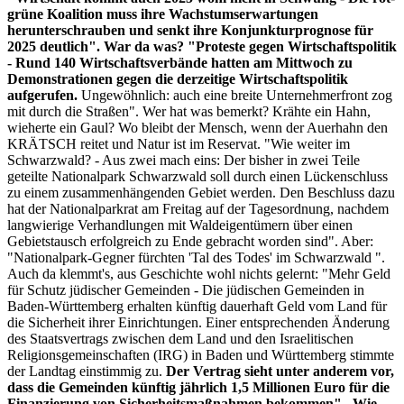
grüne Koalition muss ihre Wachstumserwartungen
herunterschrauben und senkt ihre Konjunkturprognose für
2025 deutlich". War da was? "Proteste gegen Wirtschaftspolitik
- Rund 140 Wirtschaftsverbände hatten am Mittwoch zu
Demonstrationen gegen die derzeitige Wirtschaftspolitik
aufgerufen.
Ungewöhnlich: auch eine breite Unternehmerfront zog
mit durch die Straßen". Wer hat was bemerkt? Krähte ein Hahn,
wieherte ein Gaul? Wo bleibt der Mensch, wenn der Auerhahn den
KRÄTSCH reitet und Natur ist im Reservat. "Wie weiter im
Schwarzwald? - Aus zwei mach eins: Der bisher in zwei Teile
geteilte Nationalpark Schwarzwald soll durch einen Lückenschluss
zu einem zusammenhängenden Gebiet werden. Den Beschluss dazu
hat der Nationalparkrat am Freitag auf der Tagesordnung, nachdem
langwierige Verhandlungen mit Waldeigentümern über einen
Gebietstausch erfolgreich zu Ende gebracht worden sind". Aber:
"Nationalpark-Gegner fürchten 'Tal des Todes' im Schwarzwald ".
Auch da klemmt's, aus Geschichte wohl nichts gelernt: "Mehr Geld
für Schutz jüdischer Gemeinden - Die jüdischen Gemeinden in
Baden-Württemberg erhalten künftig dauerhaft Geld vom Land für
die Sicherheit ihrer Einrichtungen. Einer entsprechenden Änderung
des Staatsvertrags zwischen dem Land und den Israelitischen
Religionsgemeinschaften (IRG) in Baden und Württemberg stimmte
der Landtag einstimmig zu.
Der Vertrag sieht unter anderem vor,
dass die Gemeinden künftig jährlich 1,5 Millionen Euro für die
Finanzierung von Sicherheitsmaßnahmen bekommen". Wie