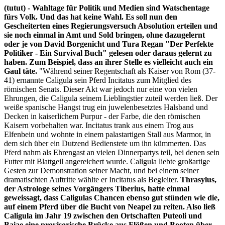
25
(tutut) - Wahltage für Politik und Medien sind Watschentage
fürs Volk. Und das hat keine Wahl. Es soll nun den
Gescheiterten eines Regierungsversuch Absolution erteilen und
sie noch einmal in Amt und Sold bringen, ohne dazugelernt
oder je von David Borgenicht und Tura Regan "Der Perfekte
Politiker - Ein Survival Buch" gelesen oder daraus gelernt zu
haben. Zum Beispiel, dass an ihrer Stelle es vielleicht auch ein
Gaul täte.
"Während seiner Regentschaft als Kaiser von Rom (37-
41) ernannte Caligula sein Pferd Incitatus zum Mitglied des
römischen Senats. Dieser Akt war jedoch nur eine von vielen
Ehrungen, die Caligula seinem Lieblingstier zuteil werden ließ. Der
weiße spanische Hangst trug ein juwelenbesetztes Halsband und
Decken in kaiserlichem Purpur - der Farbe, die den römischen
Kaisern vorbehalten war. Incitatus trank aus einem Trog aus
Elfenbein und wohnte in einem palastartigen Stall aus Marmor, in
dem sich über ein Dutzend Bedienstete um ihn kümmerten. Das
Pferd nahm als Ehrengast an vielen Dinnerpartys teil, bei denen sein
Futter mit Blattgeil angereichert wurde. Caligula liebte großartige
Gesten zur Demonstration seiner Macht, und bei einem seiner
dramatischten Auftritte wählte er Incitatus als Begleiter.
Thrasylus,
der Astrologe seines Vorgängers Tiberius, hatte einmal
geweissagt, dass Caligulas Chancen ebenso gut stünden wie die,
auf einem Pferd über die Bucht von Neapel zu reiten. Also ließ
Caligula im Jahr 19 zwischen den Ortschaften Puteoli und
Baiae eine provisorische Brücke aus Flößen und Booten über