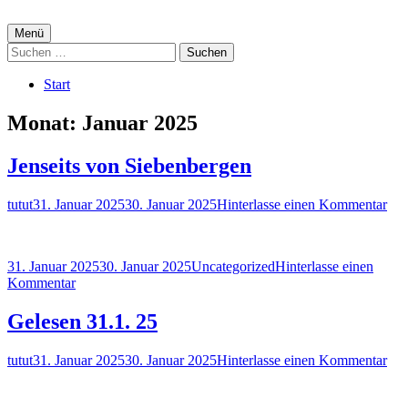
Springe
zum
Primäres
Menü
Inhalt
Suchen
Menü
nach:
Start
Monat:
Januar 2025
Jenseits von Siebenbergen
Autor
Veröffentlicht
zu
tutut
31. Januar 2025
30. Januar 2025
Hinterlasse einen Kommentar
am
Jens
von
Sie
Veröffentlicht
Kategorien
31. Januar 2025
30. Januar 2025
Uncategorized
Hinterlasse einen
am
zu
Kommentar
Jenseits
von
Gelesen 31.1. 25
Siebenbergen
Autor
Veröffentlicht
zu
tutut
31. Januar 2025
30. Januar 2025
Hinterlasse einen Kommentar
am
Gel
31.