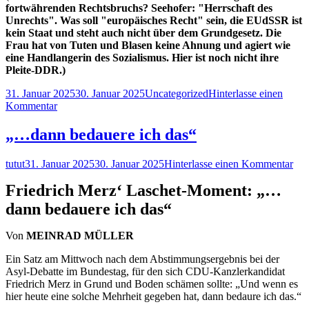
fortwährenden Rechtsbruchs? Seehofer: "Herrschaft des
Unrechts". Was soll "europäisches Recht" sein, die EUdSSR ist
kein Staat und steht auch nicht über dem Grundgesetz. Die
Frau hat von Tuten und Blasen keine Ahnung und agiert wie
eine Handlangerin des Sozialismus. Hier ist noch nicht ihre
Pleite-DDR.)
Veröffentlicht
Kategorien
31. Januar 2025
30. Januar 2025
Uncategorized
Hinterlasse einen
am
zu
Kommentar
Gelesen
31.1.
„…dann bedauere ich das“
25
Autor
Veröffentlicht
zu
tutut
31. Januar 2025
30. Januar 2025
Hinterlasse einen Kommentar
am
„…
Friedrich Merz‘ Laschet-Moment: „…
dan
bed
dann bedauere ich das“
ich
das
Von
MEINRAD MÜLLER
Ein Satz am Mittwoch nach dem Abstimmungsergebnis bei der
Asyl-Debatte im Bundestag, für den sich CDU-Kanzlerkandidat
Friedrich Merz in Grund und Boden schämen sollte: „Und wenn es
hier heute eine solche Mehrheit gegeben hat, dann bedaure ich das.“