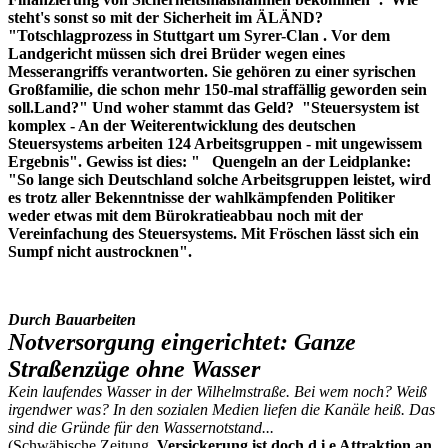
steht's sonst so mit der Sicherheit im ÄLÄND?
"Totschlagprozess in Stuttgart um Syrer-Clan . Vor dem
Landgericht müssen sich drei Brüder wegen eines
Messerangriffs verantworten. Sie gehören zu einer syrischen
Großfamilie, die schon mehr 150-mal straffällig geworden sein
soll.Land?" Und woher stammt das Geld? "Steuersystem ist
komplex - An der Weiterentwicklung des deutschen
Steuersystems arbeiten 124 Arbeitsgruppen - mit ungewissem
Ergebnis". Gewiss ist dies: " Quengeln an der Leidplanke:
"So lange sich Deutschland solche Arbeitsgruppen leistet, wird
es trotz aller Bekenntnisse der wahlkämpfenden Politiker
weder etwas mit dem Bürokratieabbau noch mit der
Vereinfachung des Steuersystems. Mit Fröschen lässt sich ein
Sumpf nicht austrocknen".
Durch Bauarbeiten
Notversorgung eingerichtet: Ganze
Straßenzüge ohne Wasser
Kein laufendes Wasser in der Wilhelmstraße. Bei wem noch? Weiß
irgendwer was? In den sozialen Medien liefen die Kanäle heiß. Das
sind die Gründe für den Wassernotstand...
(Schwäbische Zeitung.
Versickerung ist doch d i e Attraktion an