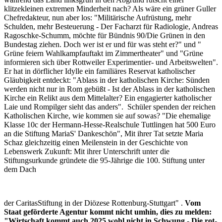
klitzekleinen extremen Minderheit nach? Als wäre ein grüner Guller
Chefredakteur, nun aber los: "Militärische Aufrüstung, mehr
Schulden, mehr Besteuerung - Der Facharzt für Radiologie, Andreas
Ragoschke-Schumm, möchte für Bündnis 90/Die Grünen in den
Bundestag ziehen. Doch wer ist er und für was steht er?" und "
Grüne feiern Wahlkampfauftakt im Zimmertheater" und "Grüne
informieren sich über Rottweiler Experimentier- und Arbeitswelten".
Er hat in dörflicher Idylle ein familiäres Reservat katholischer
Gläubigkeit entdeckt: "Ablass in der katholischen Kirche: Sünden
werden nicht nur in Rom gebüßt - Ist der Ablass in der katholischen
Kirche ein Relikt aus dem Mittelalter? Ein engagierter katholischer
Laie und Rompilger sieht das anders". Schüler spenden der reichen
Katholischen Kirche, wie kommen sie auf sowas? "Die ehemalige
Klasse 10c der Hermann-Hesse-Realschule Tuttlingen hat 500 Euro
an die Stiftung MariaS' Dankeschön", Mit ihrer Tat setzte Maria
Schaz gleichzeitig einen Meilenstein in der Geschichte von
Lebenswerk Zukunft: Mit ihrer Unterschrift unter die
Stiftungsurkunde gründete die 95-Jährige die 100. Stiftung unter
dem Dach
der CaritasStiftung in der Diözese Rottenburg-Stuttgart" .
Vom
Staat geförderte Agentur kommt nicht umhin, dies zu melden:
"Wirtschaft kommt auch 2025 wohl nicht in Schwung - Die rot-