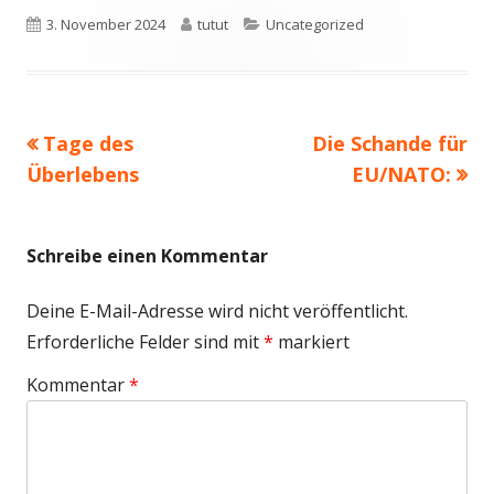
Veröffentlicht
Autor
Kategorien
3. November 2024
tutut
Uncategorized
am
Vorheriger
Nächster
Tage des
Die Schande für
Beitragsnavigation
Beitrag:
Beitrag
Überlebens
EU/NATO:
Schreibe einen Kommentar
Deine E-Mail-Adresse wird nicht veröffentlicht.
Erforderliche Felder sind mit
*
markiert
Kommentar
*