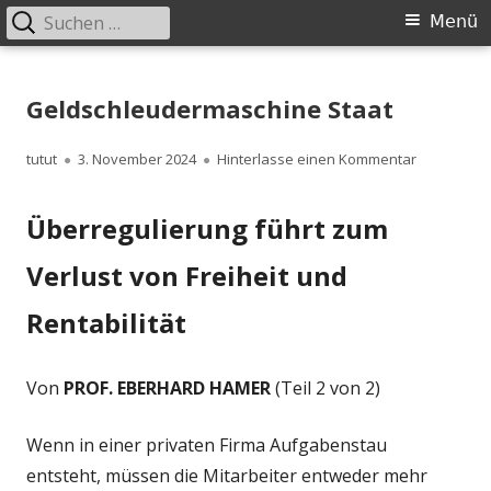
Suchen
Primäres
Menü
nach:
Menü
Springe
zum
Geldschleudermaschine Staat
Inhalt
Autor
Veröffentlicht
zu Geldsch
tutut
3. November 2024
Hinterlasse einen Kommentar
am
Überregulierung führt zum
Verlust von Freiheit und
Rentabilität
Von
PROF. EBERHARD HAMER
(Teil 2 von 2)
Wenn in einer privaten Firma Aufgabenstau
entsteht, müssen die Mitarbeiter entweder mehr