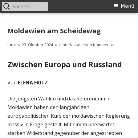
Suchen
Primäres
Menü
nach:
Menü
Springe
zum
Moldawien am Scheideweg
Inhalt
Autor
Veröffentlicht
zu Moldawi
tutut
23. Oktober 2024
Hinterlasse einen Kommentar
am
Zwischen Europa und Russland
Von
ELENA FRITZ
Die jüngsten Wahlen und das Referendum in
Moldawien haben den langjährigen
europapolitischen Kurs der moldawischen Regierung
massiv in Frage gestellt. Mit einem unerwartet
starken Widerstand gegenüber der angestrebten