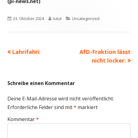
(pi-news.net)
Veröffentlicht
Autor
Kategorien
23. Oktober 2024
tutut
Uncategorized
am
Vorheriger
Nächster
Lahrifahri
AfD-Fraktion lässt
Beitragsnavigation
Beitrag:
Beitrag
nicht locker:
Schreibe einen Kommentar
Deine E-Mail-Adresse wird nicht veröffentlicht.
Erforderliche Felder sind mit
*
markiert
Kommentar
*