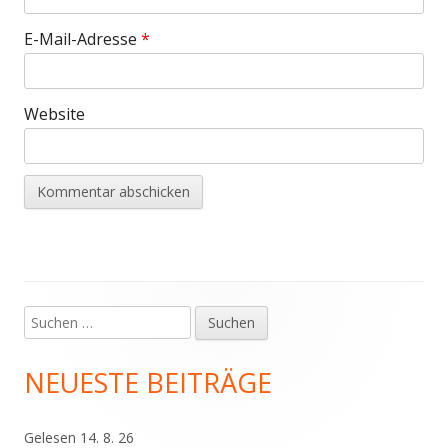
E-Mail-Adresse
*
Website
Suchen
Haupt-
nach:
Seitenleiste
NEUESTE BEITRÄGE
Gelesen 14. 8. 26