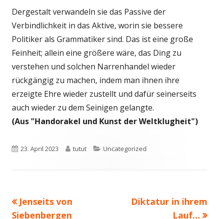
Dergestalt verwandeln sie das Passive der
Verbindlichkeit in das Aktive, worin sie bessere
Politiker als Grammatiker sind. Das ist eine große
Feinheit; allein eine größere wäre, das Ding zu
verstehen und solchen Narrenhandel wieder
rückgängig zu machen, indem man ihnen ihre
erzeigte Ehre wieder zustellt und dafür seinerseits
auch wieder zu dem Seinigen gelangte.
(Aus "Handorakel und Kunst der Weltklugheit")
Veröffentlicht
Autor
Kategorien
23. April 2023
tutut
Uncategorized
am
Vorheriger
Nächster
Jenseits von
Diktatur in ihrem
Beitragsnavigation
Beitrag:
Beitrag
Siebenbergen
Lauf…