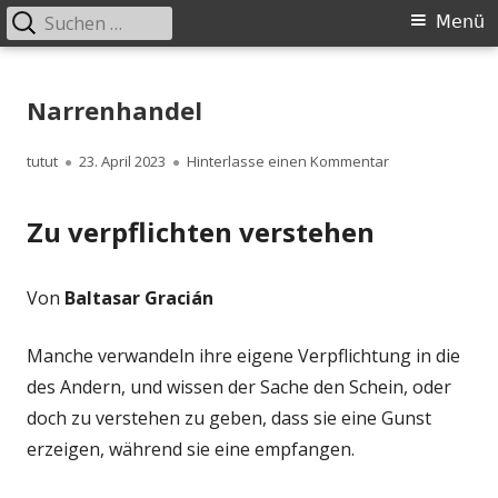
Suchen
Primäres
Menü
nach:
Menü
Springe
zum
Narrenhandel
Inhalt
Autor
Veröffentlicht
zu Narrenhande
tutut
23. April 2023
Hinterlasse einen Kommentar
am
Zu verpflichten verstehen
Von
Baltasar Gracián
Manche verwandeln ihre eigene Verpflichtung in die
des Andern, und wissen der Sache den Schein, oder
doch zu verstehen zu geben, dass sie eine Gunst
erzeigen, während sie eine empfangen.