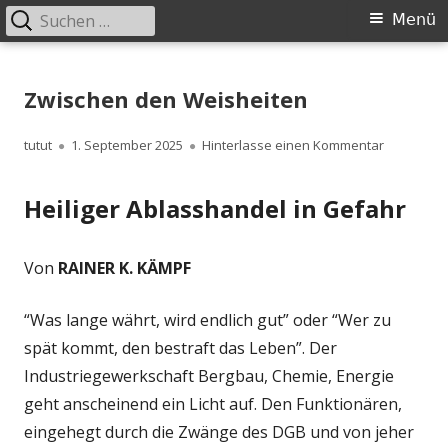
Suchen
Primäres
Menü
nach:
Menü
Springe
zum
Zwischen den Weisheiten
Inhalt
Autor
Veröffentlicht
zu Zwisch
tutut
1. September 2025
Hinterlasse einen Kommentar
am
Heiliger Ablasshandel in Gefahr
Von
RAINER K. KÄMPF
“Was lange währt, wird endlich gut” oder “Wer zu
spät kommt, den bestraft das Leben”. Der
Industriegewerkschaft Bergbau, Chemie, Energie
geht anscheinend ein Licht auf. Den Funktionären,
eingehegt durch die Zwänge des DGB und von jeher