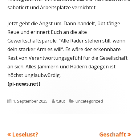
sabotiert und Arbeitsplätze vernichtet.
Jetzt geht die Angst um. Dann handelt, übt tätige
Reue und erinnert Euch an die alte
Gewerkschaftsparole: “Alle Räder stehen still, wenn
dein starker Arm es will”. Es wäre der erkennbare
Rest von Verantwortungsgefühl für die Gesellschaft
an sich. Alles Jammern und Hadern dagegen ist
höchst unglaubwürdig.
(pi-news.net)
Veröffentlicht
Autor
Kategorien
1. September 2025
tutut
Uncategorized
am
Vorheriger
Nächster
Leselust?
Geschafft
Beitragsnavigation