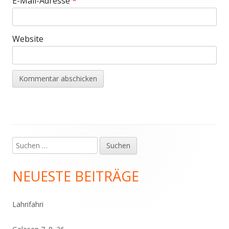
E-Mail-Adresse
*
Website
Suchen
Haupt-
nach:
Seitenleiste
NEUESTE BEITRÄGE
Lahrifahri