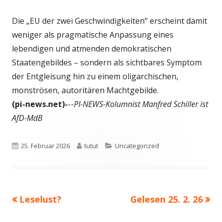
Die „EU der zwei Geschwindigkeiten“ erscheint damit
weniger als pragmatische Anpassung eines
lebendigen und atmenden demokratischen
Staatengebildes – sondern als sichtbares Symptom
der Entgleisung hin zu einem oligarchischen,
monströsen, autoritären Machtgebilde.
(pi-news.net)-
--
PI-NEWS-Kolumnist Manfred Schiller ist
AfD-MdB
Veröffentlicht
Autor
Kategorien
25. Februar 2026
tutut
Uncategorized
am
Vorheriger
Nächster
Leselust?
Gelesen 25. 2. 26
Beitragsnavigation
Beitrag:
Beitrag