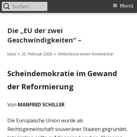
Suchen
Primäres
Menü
nach:
Menü
Springe
zum
Die „EU der zwei
Inhalt
Geschwindigkeiten“ –
Autor
Veröffentlicht
zu Die „EU d
tutut
25. Februar 2026
Hinterlasse einen Kommentar
am
Scheindemokratie im Gewand
der Reformierung
Von
MANFRED SCHILLER
Die Europäische Union wurde als
Rechtsgemeinschaft souveräner Staaten gegründet,