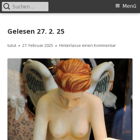
Suchen
Primäres
Menü
nach:
Menü
Springe
zum
Gelesen 27. 2. 25
Inhalt
Autor
Veröffentlicht
zu Gelesen 27
tutut
27. Februar 2025
Hinterlasse einen Kommentar
am