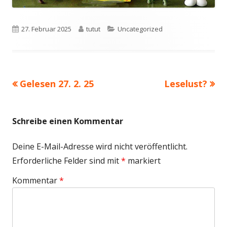
Veröffentlicht
Autor
Kategorien
27. Februar 2025
tutut
Uncategorized
am
Vorheriger
Nächster
Gelesen 27. 2. 25
Leselust?
Beitragsnavigation
Beitrag:
Beitrag
Schreibe einen Kommentar
Deine E-Mail-Adresse wird nicht veröffentlicht.
Erforderliche Felder sind mit
*
markiert
Kommentar
*