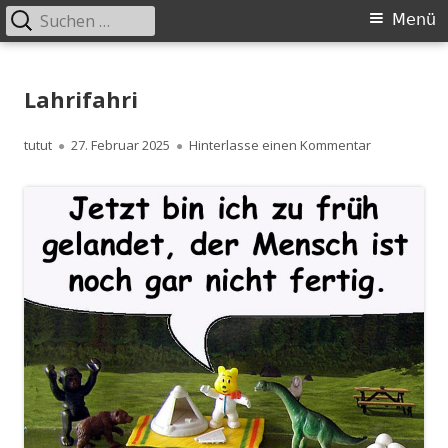
Suchen
Primäres
Menü
nach:
Menü
Springe
zum
Lahrifahri
Inhalt
Autor
Veröffentlicht
zu Lahrifahri
tutut
27. Februar 2025
Hinterlasse einen Kommentar
am