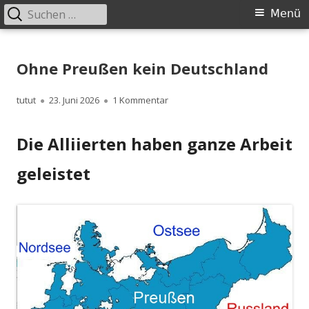
Suchen
Primäres
Menü
nach:
Menü
Springe
zum
Ohne Preußen kein Deutschland
Inhalt
Autor
Veröffentlicht
zu Ohne Preußen kein Deutschla
tutut
23. Juni 2026
1 Kommentar
am
Die Alliierten haben ganze Arbeit
geleistet