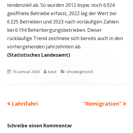
tendenziell ab. So wurden 2012 bspw. noch 6 924
geöffnete Betriebe erfasst, 2022 lag der Wert bei
6 225 Betrieben und 2023 nach vorläufigen Zahlen
bei 6 194 Beherbergungsbetrieben. Dieser
rückläufige Trend zeichnete sich bereits auch in den
vorhergehenden Jahrzehnten ab.
(Statistisches Landesamt)
Veröffentlicht
Autor
Kategorien
16. Januar 2024
tutut
Uncategorized
am
Vorheriger
Nächster
Lahrifahri
“Remigration”
Beitragsnavigation
Beitrag:
Beitrag
Schreibe einen Kommentar