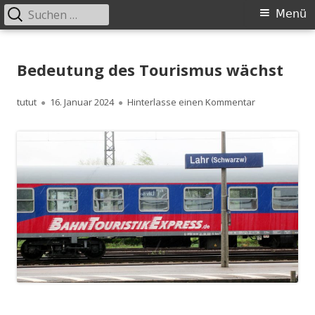
Suchen
Primäres
Menü
nach:
Menü
Springe
zum
Bedeutung des Tourismus wächst
Inhalt
Autor
Veröffentlicht
zu Bedeutung
tutut
16. Januar 2024
Hinterlasse einen Kommentar
am