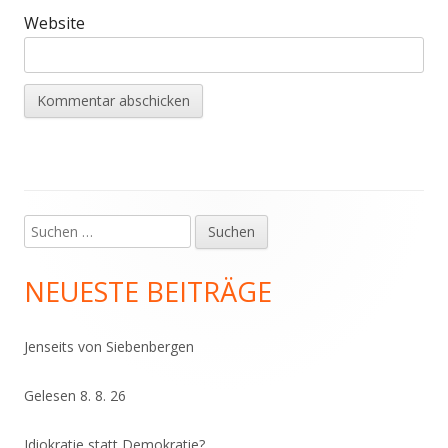
Website
Suchen
Haupt-
nach:
Seitenleiste
NEUESTE BEITRÄGE
Jenseits von Siebenbergen
Gelesen 8. 8. 26
Idiokratie statt Demokratie?