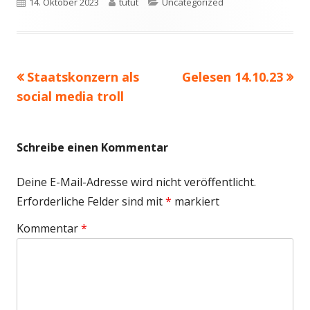
Veröffentlicht
Autor
Kategorien
14. Oktober 2023
tutut
Uncategorized
am
Vorheriger
Nächster
Staatskonzern als
Gelesen 14.10.23
Beitragsnavigation
Beitrag:
Beitrag
social media troll
Schreibe einen Kommentar
Deine E-Mail-Adresse wird nicht veröffentlicht.
Erforderliche Felder sind mit
*
markiert
Kommentar
*