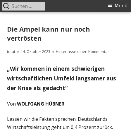
Suchen
Primäres
Menü
nach:
Menü
Springe
zum
Die Ampel kann nur noch
Inhalt
vertrösten
Autor
Veröffentlicht
zu Die Ampe
tutut
14. Oktober 2023
Hinterlasse einen Kommentar
am
„Wir kommen in einem schwierigen
wirtschaftlichen Umfeld langsamer aus
der Krise als gedacht“
Von
WOLFGANG HÜBNER
Lassen wir die Fakten sprechen: Deutschlands
Wirtschaftsleistung geht um 0,4 Prozent zurück.