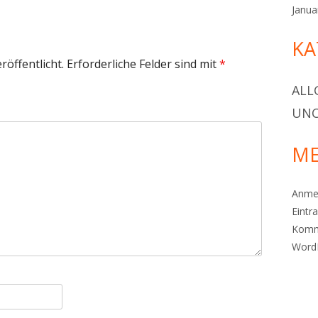
Janua
KA
röffentlicht.
Erforderliche Felder sind mit
*
ALL
UNC
ME
Anme
Eintr
Komm
Word