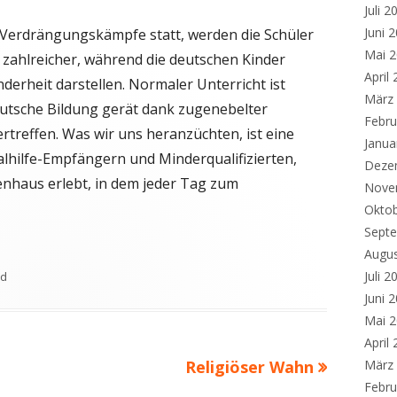
Juli 2
Juni 
 Verdrängungskämpfe statt, werden die Schüler
Mai 
zahlreicher, während die deutschen Kinder
April
erheit darstellen. Normaler Unterricht ist
März
eutsche Bildung gerät dank zugenebelter
Febru
ertreffen. Was wir uns heranzüchten, ist eine
Janua
lhilfe-Empfängern und Minderqualifizierten,
Deze
renhaus erlebt, in dem jeder Tag zum
Nove
Okto
Sept
Augu
Juli 2
ed
Juni 
Mai 
April
Nächster
Religiöser Wahn
März
Febru
Beitrag