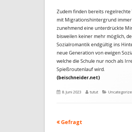
Zudem finden bereits regelrechte
mit Migrationshintergrund immer 
zunehmend eine unterdrückte Mind
bisweilen keiner mehr möglich, d
Sozialromantik endgültig ins Hint
neue Generation von ewigen Sozia
welche die Schule nur noch als Ir
Spießroutenlauf wird.
(beischneider.net)
Veröffentlicht
Autor
Kategorien
8. Juni 2023
tutut
Uncategoriz
am
Vorheriger
Gefragt
Beitragsnavigation
Beitrag: