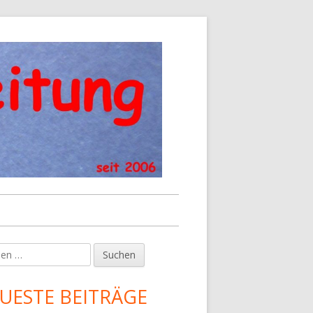
en
upt-
tenleiste
UESTE BEITRÄGE