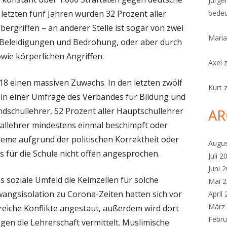
Jürge
n letzten fünf Jahren wurden 32 Prozent aller
bedeu
rgriffen – an anderer Stelle ist sogar von zwei
Maria
h Beleidigungen und Bedrohung, oder aber durch
wie körperlichen Angriffen.
Axel
018 einen massiven Zuwachs. In den letzten zwölf
Kurt
in einer Umfrage des Verbandes für Bildung und
dschullehrer, 52 Prozent aller Hauptschullehrer
AR
iallehrer mindestens einmal beschimpft oder
leme aufgrund der politischen Korrektheit oder
Augu
 für die Schule nicht offen angesprochen.
Juli 2
Juni 
s soziale Umfeld die Keimzellen für solche
Mai 
ngsisolation zu Corona-Zeiten hatten sich vor
April
März
reiche Konflikte angestaut, außerdem wird dort
Febru
gen die Lehrerschaft vermittelt. Muslimische