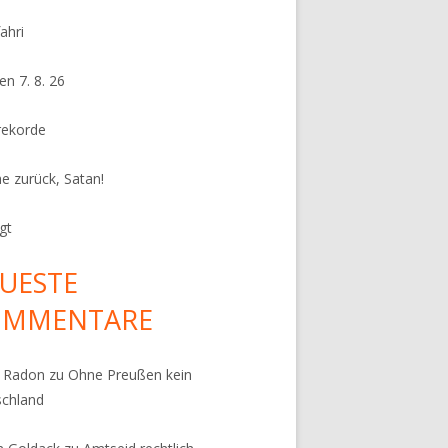
ahri
en 7. 8. 26
rekorde
e zurück, Satan!
gt
UESTE
OMMENTARE
k Radon
zu
Ohne Preußen kein
schland