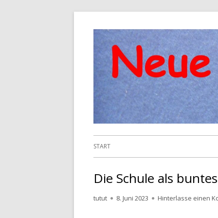
Springe
zum
Inhalt
Primäres
START
Menü
Die Schule als bunte
Autor
Veröffentlicht
tutut
8. Juni 2023
Hinterlasse einen 
am