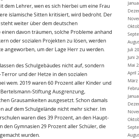
Janua
t dem Lehrer, wen es sich hierbei um eine Frau
Deze
e islamische Sitten kritisiert, wird bedroht. Der
Nove
 steht weiter über dem deutschen
Okto
ie einen davon träumen, solche Probleme anhand
Sept
ern oder sozialen Projekten zu lösen, werden
Augu
fte angeworben, um der Lage Herr zu werden.
Juli 2
Juni 
assen des Schulgebäudes nicht auf, sondern
Mai 
April
-Terror und der Hetze in den sozialen
März
bei wem. 2019 waren 60 Prozent aller Kinder und
Febru
er Bertelsmann-Stiftung Ausgrenzung,
Janua
hen Grausamkeiten ausgesetzt. Schon damals
Deze
ten auf dem Schulgelände nicht mehr sicher. Im
Nove
schulen waren dies 39 Prozent, an den Haupt-
Okto
 den Gymnasien 29 Prozent aller Schüler, die
Sept
 gemacht wurden.
Augu