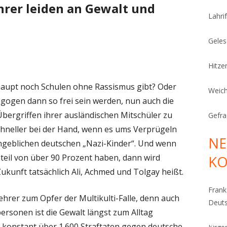
rer leiden an Gewalt und
Lahrif
Geles
Hitze
haupt noch Schulen ohne Rassismus gibt? Oder
Weich
gogen dann so frei sein werden, nun auch die
bergriffen ihrer ausländischen Mitschüler zu
Gefra
chneller bei der Hand, wenn es ums Verprügeln
NE
angeblichen deutschen „Nazi-Kinder“. Und wenn
eil von über 90 Prozent haben, dann wird
K
ukunft tatsächlich Ali, Achmed und Tolgay heißt.
Fran
rer zum Opfer der Multikulti-Falle, denn auch
Deut
rsonen ist die Gewalt längst zum Alltag
h konstant über 1.600 Straftaten gegen deutsche