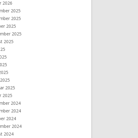
r 2026
mber 2025
mber 2025
ber 2025
ember 2025
st 2025
025
2025
2025
 2025
 2025
ar 2025
r 2025
mber 2024
mber 2024
ber 2024
ember 2024
st 2024