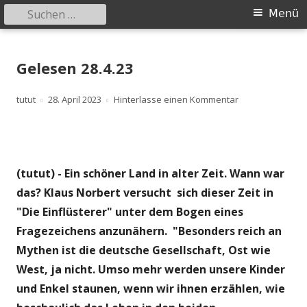
Suchen
Primäres
Menü
nach:
Menü
Springe
zum
Gelesen 28.4.23
Inhalt
Autor
Veröffentlicht
zu Gelesen 28.4
tutut
28. April 2023
Hinterlasse einen Kommentar
am
(tutut) - Ein schöner Land in alter Zeit. Wann war
das? Klaus Norbert versucht sich dieser Zeit in
"Die Einflüsterer" unter dem Bogen eines
Fragezeichens anzunähern. "Besonders reich an
Mythen ist die deutsche Gesellschaft, Ost wie
West, ja nicht. Umso mehr werden unsere Kinder
und Enkel staunen, wenn wir ihnen erzählen, wie