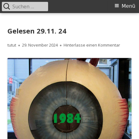
Suchen
Primäres
Menü
nach:
Menü
Springe
zum
Gelesen 29.11. 24
Inhalt
Autor
Veröffentlicht
zu Gelesen
tutut
29. November 2024
Hinterlasse einen Kommentar
am