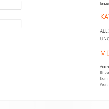
Janua
KA
ALL
UNC
ME
Anme
Eintr
Komm
Word