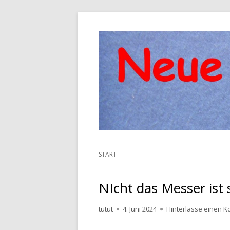
Springe
zum
Inhalt
Primäres
START
Menü
NIcht das Messer ist 
Autor
Veröffentlicht
tutut
4. Juni 2024
Hinterlasse einen 
am