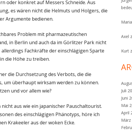
Jürge
ern oder konkret auf Messers Schneide. Aus
bedeu
ung, es wären nicht die Helmuts und Holgers, die
er Argumente bedienen.
Maria
leichbares Problem mit pharmazeutischen
Axel
nd, in Berlin und auch da im Görlitzer Park nicht
s allerdings Fachkräfte der einschlägigen Sparte
Kurt
in die Höhe zu treiben.
AR
her die Durchsetzung des Verbots, die die
, um überhaupt wirksam werden zu können.
Augu
tzen und vor allem wie?
Juli 2
Juni 
Mai 
icht aus wie ein japanischer Pauschaltourist.
April
sonen des einschlägigen Phänotyps, höre ich
März
chen Krakeeler aus der woken Ecke.
Febru