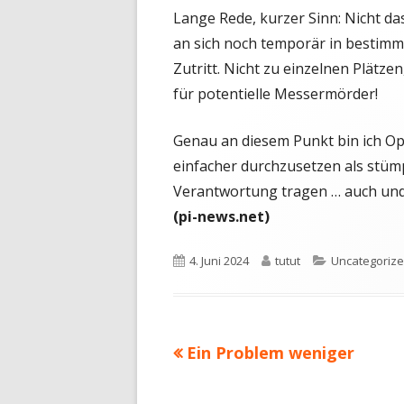
Lange Rede, kurzer Sinn: Nicht das
an sich noch temporär in bestimm
Zutritt. Nicht zu einzelnen Plätz
für potentielle Messermörder!
Genau an diesem Punkt bin ich Opti
einfacher durchzusetzen als stümp
Verantwortung tragen … auch und
(pi-news.net)
Veröffentlicht
Autor
Kategorien
4. Juni 2024
tutut
Uncategoriz
am
Vorheriger
Ein Problem weniger
Beitragsnavigation
Beitrag: