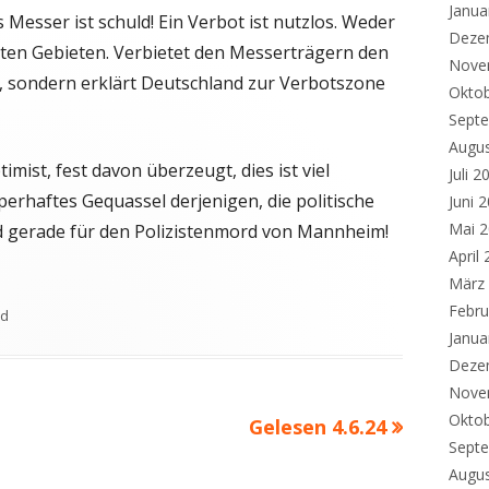
Janua
 Messer ist schuld! Ein Verbot ist nutzlos. Weder
Deze
ten Gebieten. Verbietet den Messerträgern den
Nove
en, sondern erklärt Deutschland zur Verbotszone
Okto
Sept
Augu
mist, fest davon überzeugt, dies ist viel
Juli 2
erhaftes Gequassel derjenigen, die politische
Juni 
Mai 
 gerade für den Polizistenmord von Mannheim!
April
März
Febru
ed
Janua
Deze
Nove
Okto
Nächster
Gelesen 4.6.24
Sept
Beitrag
Augu