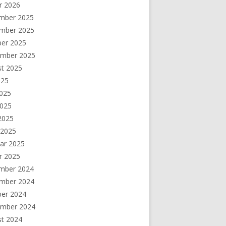
r 2026
mber 2025
mber 2025
ber 2025
ember 2025
st 2025
025
2025
2025
 2025
 2025
ar 2025
r 2025
mber 2024
mber 2024
ber 2024
ember 2024
st 2024