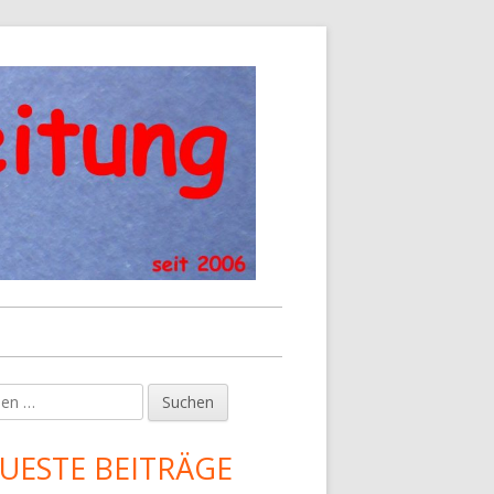
en
upt-
tenleiste
UESTE BEITRÄGE