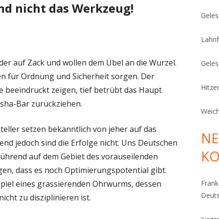
und nicht das Werkzeug!
Geles
Lahrif
eder auf Zack und wollen dem Übel an die Wurzel.
Geles
n für Ordnung und Sicherheit sorgen. Der
Hitze
rre beeindruckt zeigen, tief betrübt das Haupt
hisha-Bar zurückziehen.
Weich
eller setzen bekanntlich von jeher auf das
NE
nd jedoch sind die Erfolge nicht. Uns Deutschen
K
führend auf dem Gebiet des vorauseilenden
gen, dass es noch Optimierungspotential gibt.
spiel eines grassierenden Ohrwurms, dessen
Fran
Deut
cht zu disziplinieren ist.