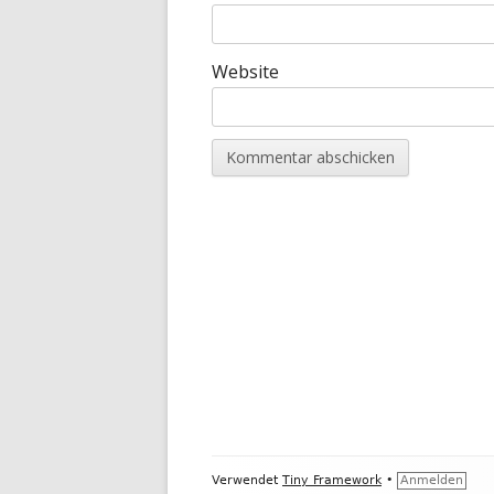
Website
Footer
Verwendet
Tiny Framework
•
Anmelden