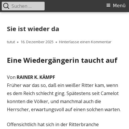
Suchen
Primäres
Menü
nach:
Menü
Springe
zum
Sie ist wieder da
Inhalt
Autor
Veröffentlicht
zu Sie ist
tutut
16. Dezember 2025
Hinterlasse einen Kommentar
am
Eine Wiedergängerin taucht auf
Von
RAINER K. KÄMPF
Früher war das so, daß ein weißer Ritter kam, wenn
es dem Reich schlecht ging. Spätestens seit Camelot
konnten die Völker, und manchmal auch die
Herrscher, erwartungsvoll auf einen solchen warten.
Offensichtlich hat sich in der Ritterbranche