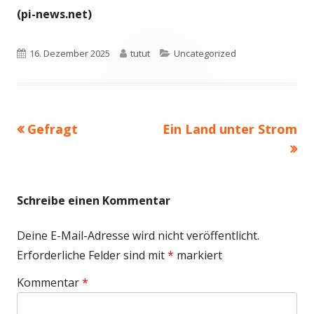
(pi-news.net)
Veröffentlicht
Autor
Kategorien
16. Dezember 2025
tutut
Uncategorized
am
Vorheriger
Nächster
Gefragt
Ein Land unter Strom
Beitragsnavigation
Beitrag:
Beitrag
Schreibe einen Kommentar
Deine E-Mail-Adresse wird nicht veröffentlicht.
Erforderliche Felder sind mit
*
markiert
Kommentar
*