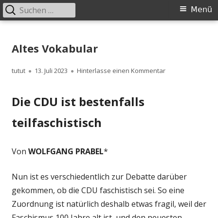
Suchen
Primäres
Menü
nach:
Menü
Springe
zum
Altes Vokabular
Inhalt
Autor
Veröffentlicht
zu Altes Vokabula
tutut
13. Juli 2023
Hinterlasse einen Kommentar
am
Die CDU ist bestenfalls
teilfaschistisch
Von
WOLFGANG PRABEL
*
Nun ist es verschiedentlich zur Debatte darüber
gekommen, ob die CDU faschistisch sei. So eine
Zuordnung ist natürlich deshalb etwas fragil, weil der
Faschismus 100 Jahre alt ist, und den neuesten