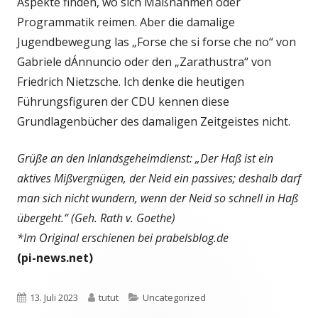
Aspekte finden, wo sich Maßnahmen oder
Programmatik reimen. Aber die damalige
Jugendbewegung las „Forse che si forse che no“ von
Gabriele dÁnnuncio oder den „Zarathustra“ von
Friedrich Nietzsche. Ich denke die heutigen
Führungsfiguren der CDU kennen diese
Grundlagenbücher des damaligen Zeitgeistes nicht.
Grüße an den Inlandsgeheimdienst: „Der Haß ist ein
aktives Mißvergnügen, der Neid ein passives; deshalb darf
man sich nicht wundern, wenn der Neid so schnell in Haß
übergeht.“ (Geh. Rath v. Goethe)
*Im Original erschienen bei prabelsblog.de
(pi-news.net)
Veröffentlicht
Autor
Kategorien
13. Juli 2023
tutut
Uncategorized