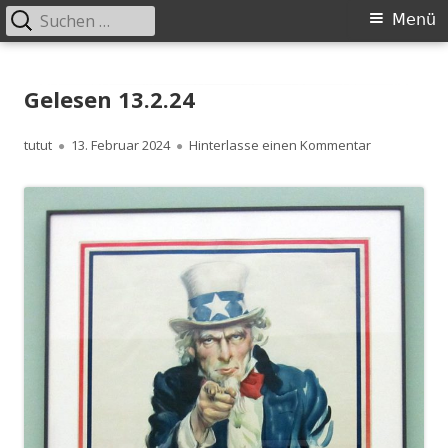
Suchen
Primäres
Menü
nach:
Menü
Springe
zum
Gelesen 13.2.24
Inhalt
Autor
Veröffentlicht
zu Gelesen 1
tutut
13. Februar 2024
Hinterlasse einen Kommentar
am