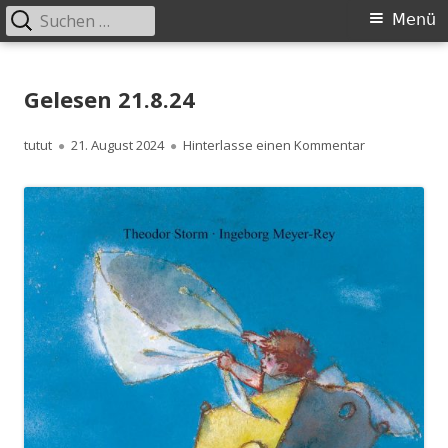
Suchen
Primäres
Menü
nach:
Menü
Springe
zum
Gelesen 21.8.24
Inhalt
Autor
Veröffentlicht
zu Gelesen 21
tutut
21. August 2024
Hinterlasse einen Kommentar
am