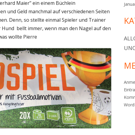
berhard Maier" ein einem Büchlein
Janua
n und Geld manchmal auf verschiedenen Seiten
KA
en. Denn, so stellte einmal Spieler und Trainer
ner Hund bellt immer, wenn man den Nagel auf den
 was wollte Pierre
ALL
UNC
ME
Anme
Eintr
Komm
Word