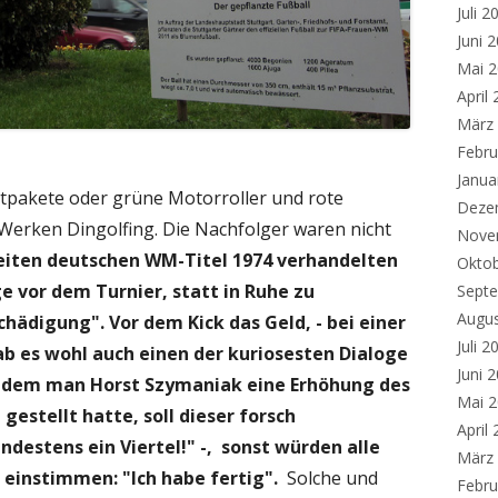
Juli 2
Juni 
Mai 
April
März
Febru
Janua
stpakete oder grüne Motorroller und rote
Deze
erken Dingolfing. Die Nachfolger waren nicht
Nove
iten deutschen WM-Titel 1974 verhandelten
Okto
ge vor dem Turnier, statt in Ruhe zu
Sept
Augu
schädigung". Vor dem Kick das Geld, - bei einer
Juli 2
ab es wohl auch einen der kuriosesten Dialoge
Juni 
hdem man Horst Szymaniak eine Erhöhung des
Mai 
 gestellt hatte, soll dieser forsch
April
ndestens ein Viertel!" -, sonst würden alle
März
 einstimmen: "Ich habe fertig".
Solche und
Febru