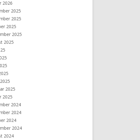
r 2026
mber 2025
mber 2025
ber 2025
ember 2025
st 2025
025
2025
2025
 2025
 2025
ar 2025
r 2025
mber 2024
mber 2024
ber 2024
ember 2024
st 2024