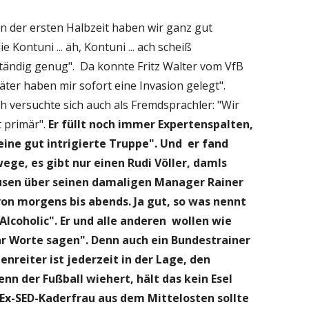
In der ersten Halbzeit haben wir ganz gut
ie Kontuni ... äh, Kontuni ... ach scheiß
tändig genug". Da konnte Fritz Walter vom VfB
täter haben mir sofort eine Invasion gelegt".
h versuchte sich auch als Fremdsprachler: "Wir
t primär".
Er füllt noch immer Expertenspalten,
eine gut intrigierte Truppe". Und er fand
ge, es gibt nur einen Rudi Völler, damls
kusen über seinen damaligen Manager Rainer
von morgens bis abends. Ja gut, so was nennt
lcoholic". Er und alle anderen wollen wie
ar Worte sagen". Denn auch ein Bundestrainer
enreiter ist jederzeit in der Lage, den
nn der Fußball wiehert, hält das kein Esel
 Ex-SED-Kaderfrau aus dem Mittelosten sollte