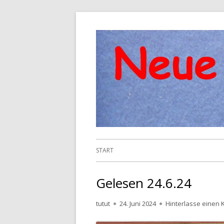
Springe
zum
Inhalt
Primäres
START
Menü
Gelesen 24.6.24
Autor
Veröffentlicht
tutut
24. Juni 2024
Hinterlasse einen
am