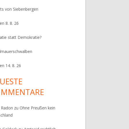
its von Siebenbergen
en 8. 8. 26
ratie statt Demokratie?
dmauerschwalben
en 14. 8. 26
UESTE
OMMENTARE
k Radon
zu
Ohne Preußen kein
schland