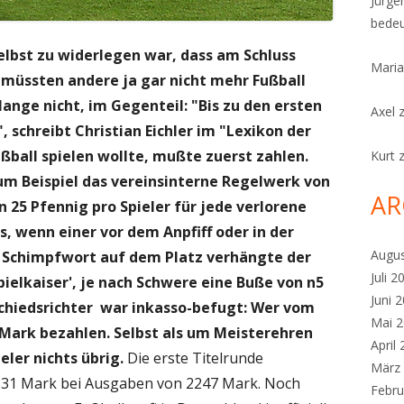
Jürge
bedeu
 selbst zu widerlegen war, dass am Schluss
Maria
müssten andere ja gar nicht mehr Fußball
lange nicht, im Gegenteil: "Bis zu den ersten
Axel
 schreibt Christian Eichler im "Lexikon der
ßball spielen wollte, mußte zuerst zahlen.
Kurt
zum Beispiel das vereinsinterne Regelwerk von
AR
on 25 Pfennig pro Spieler für jede verlorene
s, wenn einer vor dem Anpfiff oder in der
Augu
in Schimpfwort auf dem Platz verhängte der
Juli 2
ielkaiser', je nach Schwere eine Buße von n5
Juni 
Schiedsrichter war inkasso-befugt: Wer vom
Mai 
e Mark bezahlen. Selbst als um Meisterehren
April
eler nichts übrig.
Die erste Titelrunde
März
331 Mark bei Ausgaben von 2247 Mark. Noch
Febru