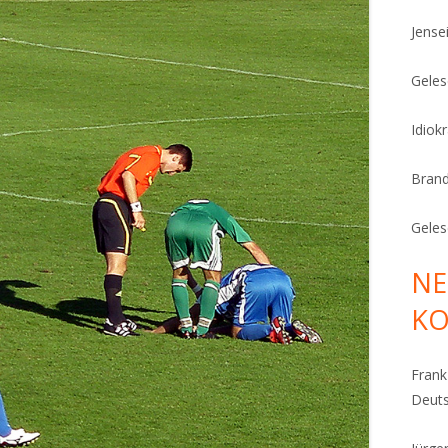
Jense
Geles
Idiok
Bran
Geles
NE
K
Fran
Deut