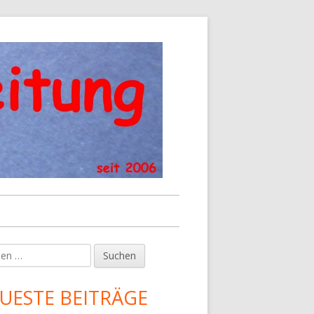
en
upt-
tenleiste
UESTE BEITRÄGE