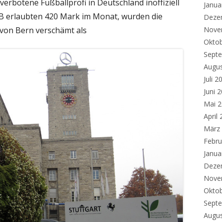
l verbotene Fußballprofi in Deutschland inoffiziell
Janua
DFB erlaubten 420 Mark im Monat, wurden die
Deze
von Bern verschämt als
Nove
Okto
Sept
Augu
Juli 2
Juni 
Mai 
April
März
Febru
Janua
Deze
Nove
Okto
Sept
Augu