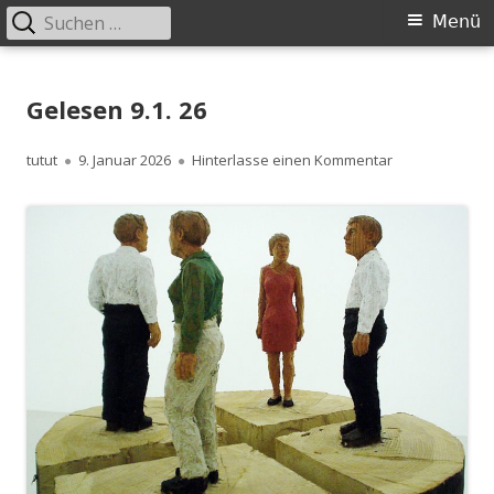
Suchen
Primäres
Menü
nach:
Menü
Springe
zum
Gelesen 9.1. 26
Inhalt
Autor
Veröffentlicht
zu Gelesen 9.1.
tutut
9. Januar 2026
Hinterlasse einen Kommentar
am