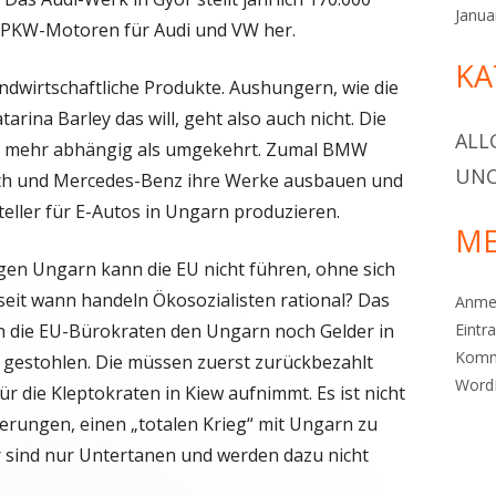
Janua
n PKW-Motoren für Audi und VW her.
KA
ndwirtschaftliche Produkte. Aushungern, wie die
rina Barley das will, geht also auch nicht. Die
ALL
rn mehr abhängig als umgekehrt. Zumal BMW
UNC
sch und Mercedes-Benz ihre Werke ausbauen und
teller für E-Autos in Ungarn produzieren.
ME
egen Ungarn kann die EU nicht führen, ohne sich
 seit wann handeln Ökosozialisten rational? Das
Anme
 die EU-Bürokraten den Ungarn noch Gelder in
Eintr
Komm
o gestohlen. Die müssen zuerst zurückbezahlt
Word
r die Kleptokraten in Kiew aufnimmt. Es ist nicht
erungen, einen „totalen Krieg“ mit Ungarn zu
r sind nur Untertanen und werden dazu nicht