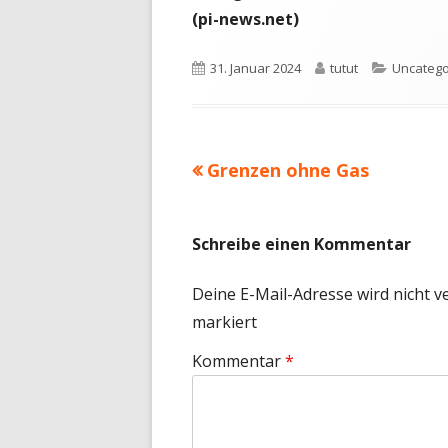
(pi-news.net)
Veröffentlicht
Autor
Kategori
31. Januar 2024
tutut
Uncatego
am
Vorheriger
Grenzen ohne Gas
Beitragsnavigation
Beitrag:
Schreibe einen Kommentar
Deine E-Mail-Adresse wird nicht ve
markiert
Kommentar
*