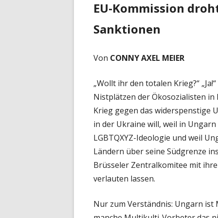
EU-Kommission droht
Sanktionen
Von
CONNY AXEL MEIER
„Wollt ihr den totalen Krieg?“ „Ja!
Nistplätzen der Ökosozialisten in
Krieg gegen das widerspenstige U
in der Ukraine will, weil in Ungar
LGBTQXYZ-Ideologie und weil Un
Ländern über seine Südgrenze ins 
Brüsseler Zentralkomitee mit ihre
verlauten lassen.
Nur zum Verständnis: Ungarn ist 
manche Multikulti-Vorbeter das n