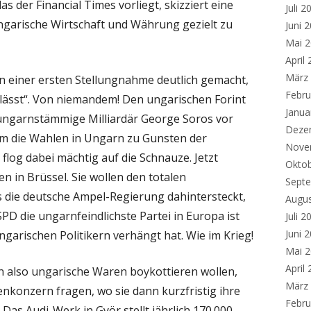
 der Financial Times vorliegt, skizziert eine
Juli 2
 ungarische Wirtschaft und Währung gezielt zu
Juni 
Mai 
April
März
in einer ersten Stellungnahme deutlich gemacht,
Febru
 lässt“. Von niemandem! Den ungarischen Forint
Janua
 ungarnstämmige Milliardär George Soros vor
Deze
um die Wahlen in Ungarn zu Gunsten der
Nove
 flog dabei mächtig auf die Schnauze. Jetzt
Okto
n in Brüssel. Sie wollen den totalen
Sept
s die deutsche Ampel-Regierung dahintersteckt,
Augu
 SPD die ungarnfeindlichste Partei in Europa ist
Juli 2
Juni 
garischen Politikern verhängt hat. Wie im Krieg!
Mai 
April
n also ungarische Waren boykottieren wollen,
März
nkonzern fragen, wo sie dann kurzfristig ihre
Febru
s Audi-Werk in Györ stellt jährlich 170.000