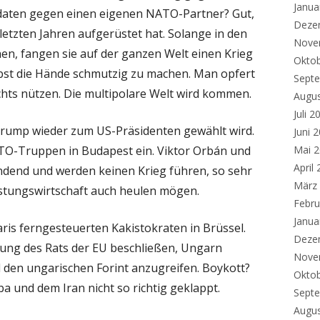
Janua
daten gegen einen eigenen NATO-Partner? Gut,
Deze
letzten Jahren aufgerüstet hat. Solange in den
Nove
hen, fangen sie auf der ganzen Welt einen Krieg
Okto
bst die Hände schmutzig zu machen. Man opfert
Sept
ichts nützen. Die multipolare Welt wird kommen.
Augu
Juli 2
Trump wieder zum US-Präsidenten gewählt wird.
Juni 
TO-Truppen in Budapest ein. Viktor Orbán und
Mai 
April
ndend und werden keinen Krieg führen, so sehr
März
Rüstungswirtschaft auch heulen mögen.
Febru
Janua
aris ferngesteuerten Kakistokraten in Brüssel.
Deze
tzung des Rats der EU beschließen, Ungarn
Nove
d den ungarischen Forint anzugreifen. Boykott?
Okto
a und dem Iran nicht so richtig geklappt.
Sept
Augu