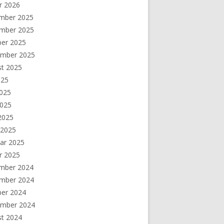
r 2026
mber 2025
mber 2025
ber 2025
ember 2025
st 2025
025
2025
2025
 2025
 2025
ar 2025
r 2025
mber 2024
mber 2024
ber 2024
ember 2024
st 2024