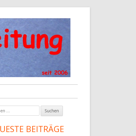
en
upt-
tenleiste
UESTE BEITRÄGE