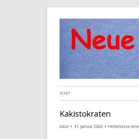
Springe
zum
Inhalt
Primäres
START
Menü
Kakistokraten
Autor
Veröffentlicht
tutut
31. Januar 2024
Hinterlasse ei
am