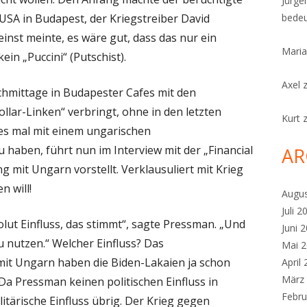
Jürge
SA in Budapest, der Kriegstreiber David
bedeu
nst meinte, es wäre gut, dass das nur ein
Maria
in „Puccini“ (Putschist).
Axel
hmittage in Budapester Cafes mit den
llar-Linken“ verbringt, ohne in den letzten
Kurt
ges mal mit einem ungarischen
haben, führt nun im Interview mit der „Financial
AR
g mit Ungarn vorstellt. Verklausuliert mit Krieg
 will!
Augu
Juli 2
olut Einfluss, das stimmt“, sagte Pressman. „Und
Juni 
zu nutzen.“ Welcher Einfluss? Das
Mai 
 Ungarn haben die Biden-Lakaien ja schon
April
März
Da Pressman keinen politischen Einfluss in
Febru
litärische Einfluss übrig. Der Krieg gegen