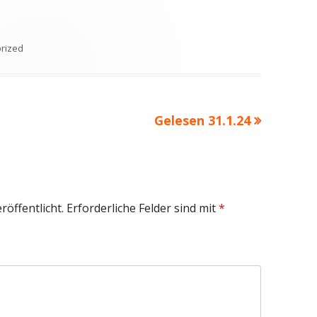
en
rized
Nächster
Gelesen 31.1.24
Beitrag
röffentlicht.
Erforderliche Felder sind mit
*