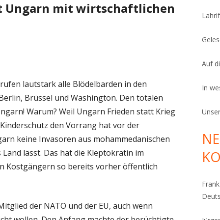
 Ungarn mit wirtschaftlichen
Lahrif
Geles
Auf d
“ rufen lautstark alle Blödelbarden in den
In we
 Berlin, Brüssel und Washington. Den totalen
ngarn! Warum? Weil Ungarn Frieden statt Krieg
Unse
n Kinderschutz den Vorrang hat vor der
NE
garn keine Invasoren aus mohammedanischen
Land lässt. Das hat die Kleptokratin im
K
n Kostgängern so bereits vorher öffentlich
Fran
Deut
Mitglied der NATO und der EU, auch wenn
icht wollen. Den Anfang machte der berüchtigte