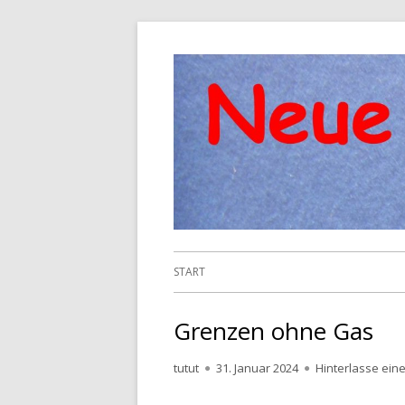
Springe
zum
Inhalt
Primäres
START
Menü
Grenzen ohne Gas
Autor
Veröffentlicht
tutut
31. Januar 2024
Hinterlasse ei
am