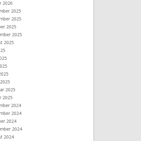
r 2026
mber 2025
mber 2025
ber 2025
ember 2025
st 2025
025
2025
2025
 2025
 2025
ar 2025
r 2025
mber 2024
mber 2024
ber 2024
ember 2024
st 2024