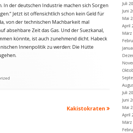
Juli 2
. In der deutschen Industrie machen sich Sorgen
Juni 
gen.“ Jetzt ist offensichtlich schon kein Geld für
Mai 
a, von der technischen Machbarkeit mal
April
auf absehbare Zeit das Gas. Und der Suezkanal,
März
men könnte, ist auch zunehmend dicht. Habeck
Febru
nischen Innenpolitik zu werden: Die Hütte
Janua
ugehen.
Deze
Nove
Okto
Sept
en
rized
Augu
Juli 2
Juni 
Nächster
Mai 
Kakistokraten
April
Beitrag
März
Febru