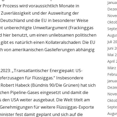
Janua
er Prozess wird voraussichtlich Monate in
Deze
Zuverlässigkeit und der Ausweitung der
Nove
 Deutschland und die EU in besonderer Weise
Okto
cht unberechtigte Umweltargument (Frackinggas
Sept
ird hier benutzt, um einen unliebsamen politischen
Augu
Juli 2
gibt es natürlich einen Kollateralschaden: Die EU
Juni 
ich von amerikanischen Gaslieferungen abhängig
Mai 
April
März
.2023: „Transatlantischer Energiepakt: US-
Febru
ieferzusagen für Flüssiggas.“ Insbesondere
Janua
 Robert Habeck (Bündnis 90/Die Grünen) hat sich
Deze
chen Pipeline-Gases eingesetzt und damit die
Nove
 den USA weiter ausgebaut. Die Welt titelt am
Okto
t Genehmigungen für weitere Flüssiggas-Exporte
Sept
Augu
minister fest damit geplant und sich auf die