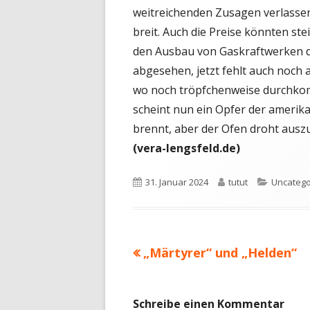
weitreichenden Zusagen verlassen
breit. Auch die Preise könnten stei
den Ausbau von Gaskraftwerken d
abgesehen, jetzt fehlt auch noch 
wo noch tröpfchenweise durchkom
scheint nun ein Opfer der amerika
brennt, aber der Ofen droht ausz
(vera-lengsfeld.de)
Veröffentlicht
Autor
Kategori
31. Januar 2024
tutut
Uncatego
am
Vorheriger
„Märtyrer“ und „Helden“
Beitragsnavigation
Beitrag:
Schreibe einen Kommentar