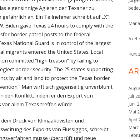
Jürge
das eigensinnige Agieren der Texaner zu
bedeu
 gefährlich an. Ein Teilnehmer schreibt auf „X“:
Maria
 Biden gave Texas 24 hours to comply with the
fer border patrol posts to the federal
Axel
xas National Guard is in control of the largest
al migrants entered the United States. Local
Kurt
tion committed “high treason” by failing to
AR
neglect border security. The 25 states supporting
ts by air and land to protect the Texas border
rvention.“ Man wirft sich gegenseitig unverblümt
Augu
un den Konflikt, indem er den Export von
Juli 2
s vor allem Texas treffen würde.
Juni 
Mai 
April
h dem Druck von Klimaaktivisten und
März
sweitung des Exports von Flüssiggas, schreibt
Febru
ungsverfahren müsse überprüft und neue