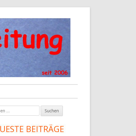
en
upt-
tenleiste
UESTE BEITRÄGE