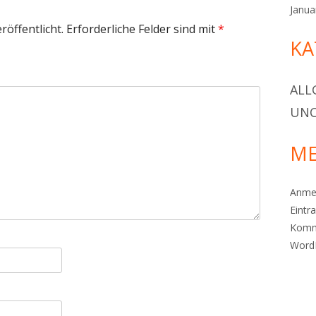
Janua
röffentlicht.
Erforderliche Felder sind mit
*
KA
ALL
UNC
ME
Anme
Eintr
Komm
Word