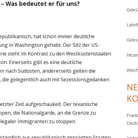
s – Was bedeutet er für uns?
Geles
Lahrif
publikanisch, hat schon immer deutliche
Geles
ung in Washington gehabt. Der Sitz der US-
rie steht im Kontrast zu den Westküstenstaaten
Hitze
n. Einerseits gibt es eine deutliche
Weich
nach Südosten, andererseits gelten die
, die gelegentlich auch mit Sezessionsgedanken
NE
K
 letzter Zeit aufgeschaukelt. Der texanische
pen, die Nationalgarde, an die Grenze zu
Fran
llegaler Immigranten zu stoppen.
Deut
ständlich aus republikanisch geprägten Staaten,