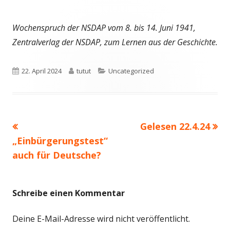
Wochenspruch der NSDAP vom 8. bis 14. Juni 1941,
Zentralverlag der NSDAP,
zum Lernen aus der Geschichte.
Veröffentlicht
Autor
Kategorien
22. April 2024
tutut
Uncategorized
am
Vorheriger
Nächster
Gelesen 22.4.24
Beitragsnavigation
Beitrag:
Beitrag
„Einbürgerungstest“
auch für Deutsche?
Schreibe einen Kommentar
Deine E-Mail-Adresse wird nicht veröffentlicht.