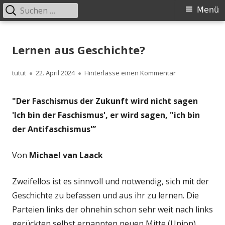
Suchen
Primäres
Menü
nach:
Menü
Springe
zum
Lernen aus Geschichte?
Inhalt
Autor
Veröffentlicht
zu Lernen aus G
tutut
22. April 2024
Hinterlasse einen Kommentar
am
"Der Faschismus der Zukunft wird nicht sagen
'Ich bin der Faschismus', er wird sagen, "ich bin
der Antifaschismus'”
Von
Michael van Laack
Zweifellos ist es sinnvoll und notwendig, sich mit der
Geschichte zu befassen und aus ihr zu lernen. Die
Parteien links der ohnehin schon sehr weit nach links
gerückten selbst ernannten neuen Mitte (Union)