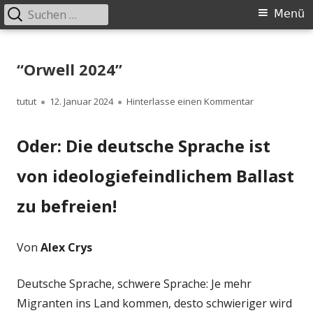
Suchen
Primäres
Menü
nach:
Menü
Springe
zum
“Orwell 2024”
Inhalt
Autor
Veröffentlicht
zu “Orwell 202
tutut
12. Januar 2024
Hinterlasse einen Kommentar
am
Oder: Die deutsche Sprache ist
von ideologiefeindlichem Ballast
zu befreien!
Von
Alex Crys
Deutsche Sprache, schwere Sprache: Je mehr
Migranten ins Land kommen, desto schwieriger wird