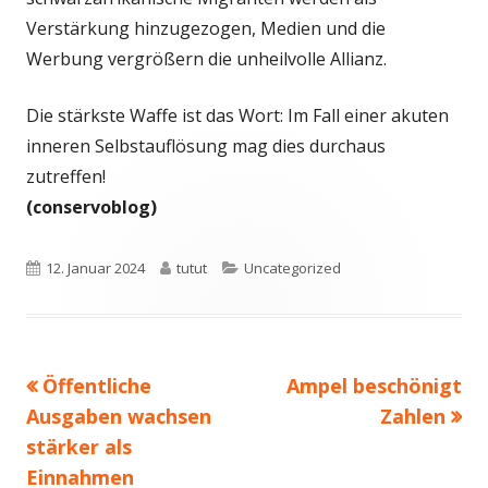
Verstärkung hinzugezogen, Medien und die
Werbung vergrößern die unheilvolle Allianz.
Die stärkste Waffe ist das Wort: Im Fall einer akuten
inneren Selbstauflösung mag dies durchaus
zutreffen!
(conservoblog)
Veröffentlicht
Autor
Kategorien
12. Januar 2024
tutut
Uncategorized
am
Vorheriger
Nächster
Öffentliche
Ampel beschönigt
Beitragsnavigation
Beitrag:
Beitrag
Ausgaben wachsen
Zahlen
stärker als
Einnahmen