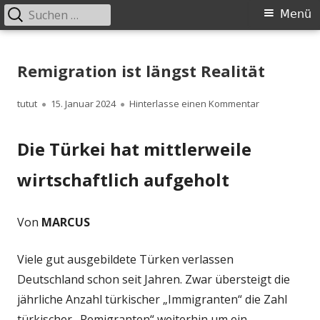
Suchen
Primäres
Menü
nach:
Menü
Springe
zum
Remigration ist längst Realität
Inhalt
Autor
Veröffentlicht
zu Remigration
tutut
15. Januar 2024
Hinterlasse einen Kommentar
am
Die Türkei hat mittlerweile
wirtschaftlich aufgeholt
Von
MARCUS
Viele gut ausgebildete Türken verlassen
Deutschland schon seit Jahren. Zwar übersteigt die
jährliche Anzahl türkischer „Immigranten“ die Zahl
türkischer „Remigranten“ weiterhin um ein