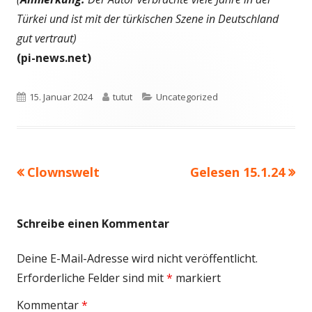
Türkei und ist mit der türkischen Szene in Deutschland
gut vertraut)
(pi-news.net)
Veröffentlicht
Autor
Kategorien
15. Januar 2024
tutut
Uncategorized
am
Vorheriger
Nächster
Clownswelt
Gelesen 15.1.24
Beitragsnavigation
Beitrag:
Beitrag
Schreibe einen Kommentar
Deine E-Mail-Adresse wird nicht veröffentlicht.
Erforderliche Felder sind mit
*
markiert
Kommentar
*