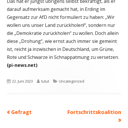
Das hat er jüngst übrigens selbst bekräftigt, als er
darauf aufmerksam gemacht hat, in Erding im
Gegensatz zur AfD nicht formuliert zu haben: „Wir
wollen uns unser Land zurückholen!“, sondern nur
die „Demokratie zurückholen“ zu wollen. Doch allein
diese „Drohung“, wie ernst auch immer sie gemeint
ist, reicht ja inzwischen in Deutschland, um Grüne,
Rote und Schwarze in Schnappatmung zu versetzen.
(pi-news.net)
Veröffentlicht
Autor
Kategorien
22. Juni 2023
tutut
Uncategorized
am
Vorheriger
Nächster
Gefragt
Fortschrittskoalition
Beitragsnavigation
Beitrag:
Beitrag