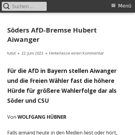
Suchen
Primäres
Menü
nach:
Menü
Springe
zum
Söders AfD-Bremse Hubert
Inhalt
Aiwanger
Autor
Veröffentlicht
zu Söders AfD-B
tutut
22. Juni 2023
Hinterlasse einen Kommentar
am
Für die AfD in Bayern stellen Aiwanger
und die Freien Wähler fast die höhere
Hürde für größere Wahlerfolge dar als
Söder und CSU
Von
WOLFGANG HÜBNER
Falls jemand heute in den Medien liest oder hört,