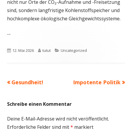
nicht nur Orte der CO₂-Aufnahme und -Freisetzung
sind, sondern langfristige Kohlenstoffspeicher und
hochkomplexe ökologische Gleichgewichtssysteme.
--
Veröffentlicht
Autor
Kategorien
12. Mai 2026
tutut
Uncategorized
am
Vorheriger
Nächster
Gesundheit!
Impotente Politik
Beitragsnavigation
Beitrag:
Beitrag
Schreibe einen Kommentar
Deine E-Mail-Adresse wird nicht veröffentlicht.
Erforderliche Felder sind mit
*
markiert