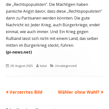
die „Rechtspopulisten“. Die Mächtigen haben
panische Angst davor, dass diese „Rechtspopulisten“
dann zu Partisanen werden könnten. Die gute
Nachricht ist: Jeder Krieg, auch Bürgerkriege, endet
einmal, wie auch immer. Und: Ein Krieg gegen
Rußland lässt sich nicht mit einem Land, das selber
mitten im Bürgerkrieg steckt, führen.
(pi-news.net)
Veröffentlicht
Autor
Kategorien
28. August 2025
tutut
Uncategorized
am
Vorheriger
Nächster
Verzerrtes Bild
Wähler ohne Wahl?
Beitragsnavigation
Beitrag:
Beitrag