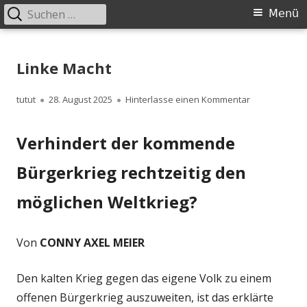
Suchen
Primäres
Menü
nach:
Menü
Springe
zum
Linke Macht
Inhalt
Autor
Veröffentlicht
zu Linke Mach
tutut
28. August 2025
Hinterlasse einen Kommentar
am
Verhindert der kommende
Bürgerkrieg rechtzeitig den
möglichen Weltkrieg?
Von
CONNY AXEL MEIER
Den kalten Krieg gegen das eigene Volk zu einem
offenen Bürgerkrieg auszuweiten, ist das erklärte