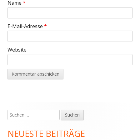
Name
*
E-Mail-Adresse
*
Website
Suchen
Haupt-
nach:
Seitenleiste
NEUESTE BEITRÄGE