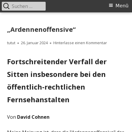
Suchen
Primäres
Menü
nach:
Menü
Springe
zum
„Ardennenoffensive“
Inhalt
Autor
Veröffentlicht
zu „Ardennen
tutut
26. Januar 2024
Hinterlasse einen Kommentar
am
Fortschreitender Verfall der
Sitten insbesondere bei den
öffentlich-rechtlichen
Fernsehanstalten
Von
David Cohnen