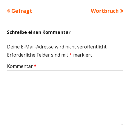
Vorheriger
Nächster
Gefragt
Wortbruch
Beitragsnavigation
Beitrag:
Beitrag
Schreibe einen Kommentar
Deine E-Mail-Adresse wird nicht veröffentlicht.
Erforderliche Felder sind mit
*
markiert
Kommentar
*