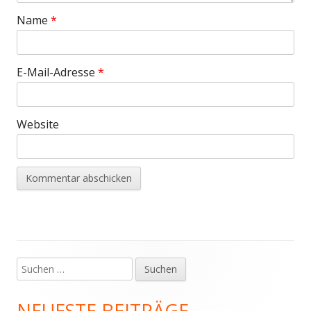
Name
*
E-Mail-Adresse
*
Website
Suchen
Haupt-
nach:
Seitenleiste
NEUESTE BEITRÄGE