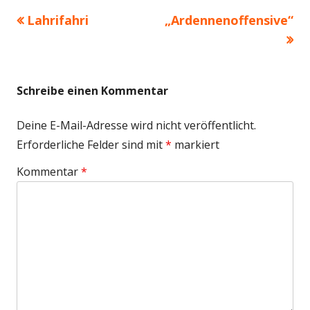
Vorheriger
Nächster
Lahrifahri
„Ardennenoffensive“
Beitragsnavigation
Beitrag:
Beitrag
Schreibe einen Kommentar
Deine E-Mail-Adresse wird nicht veröffentlicht.
Erforderliche Felder sind mit
*
markiert
Kommentar
*