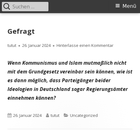
Suchen
Primäres
Menü
nach:
Menü
Springe
zum
Gefragt
Inhalt
Autor
Veröffentlicht
zu Gefragt
tutut
26. Januar 2024
Hinterlasse einen Kommentar
am
Wenn Kommunismus und Islam mutmaßlich nicht
mit dem Grundgesetz vereinbar sein können, wie ist
es dann möglich, dass Parteigänger beider
Ideologien in Deutschland sogar Regierungsämter
einnehmen können?
Veröffentlicht
Autor
Kategorien
26. Januar 2024
tutut
Uncategorized
am