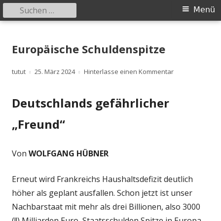
Suchen
Primäres
Menü
nach:
Menü
Springe
zum
Europäische Schuldenspitze
Inhalt
Autor
Veröffentlicht
zu Europäische
tutut
25. März 2024
Hinterlasse einen Kommentar
am
Deutschlands gefährlicher
„Freund“
Von
WOLFGANG HÜBNER
Erneut wird Frankreichs Haushaltsdefizit deutlich
höher als geplant ausfallen. Schon jetzt ist unser
Nachbarstaat mit mehr als drei Billionen, also 3000
(!!) Milliarden Euro, Staatsschulden Spitze in Europa.