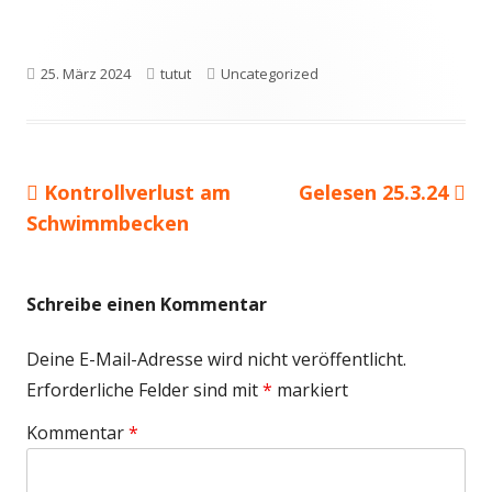
Veröffentlicht
Autor
Kategorien
25. März 2024
tutut
Uncategorized
am
Vorheriger
Nächster
Kontrollverlust am
Gelesen 25.3.24
Beitragsnavigation
Beitrag:
Beitrag
Schwimmbecken
Schreibe einen Kommentar
Deine E-Mail-Adresse wird nicht veröffentlicht.
Erforderliche Felder sind mit
*
markiert
Kommentar
*