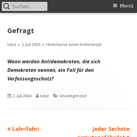
Suchen
Primäres
Menü
nach:
Menü
Springe
zum
Gefragt
Inhalt
Autor
Veröffentlicht
zu Gefragt
tutut
2. Juli 2024
Hinterlasse einen Kommentar
am
Wann werden Antidemokraten, die sich
Demokraten nennen, ein Fall für den
Verfassungsschutz?
Veröffentlicht
Autor
Kategorien
2. Juli 2024
tutut
Uncategorized
am
Vorheriger
Nächster
Lahrifahri
Jeder Sechste
Beitragsnavigation