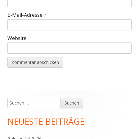
E-Mail-Adresse
*
Website
Suchen
Haupt-
nach:
Seitenleiste
NEUESTE BEITRÄGE
Gelesen 14. 8. 26