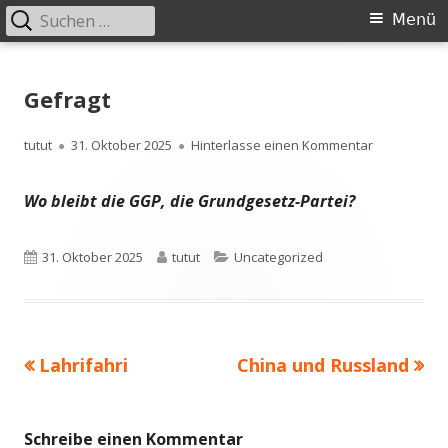
Suchen
Primäres
Menü
nach:
Menü
Springe
zum
Gefragt
Inhalt
Autor
Veröffentlicht
zu Gefragt
tutut
31. Oktober 2025
Hinterlasse einen Kommentar
am
Wo bleibt die GGP, die Grundgesetz-Partei?
Veröffentlicht
Autor
Kategorien
31. Oktober 2025
tutut
Uncategorized
am
Vorheriger
Nächster
Lahrifahri
China und Russland
Beitragsnavigation
Beitrag:
Beitrag
Schreibe einen Kommentar