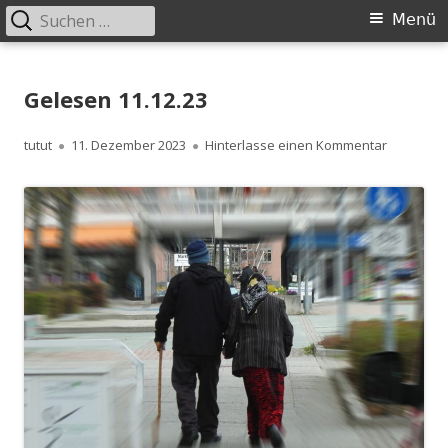
Suchen
Primäres
Menü
nach:
Menü
Springe
zum
Gelesen 11.12.23
Inhalt
Autor
Veröffentlicht
zu Gelese
tutut
11. Dezember 2023
Hinterlasse einen Kommentar
am