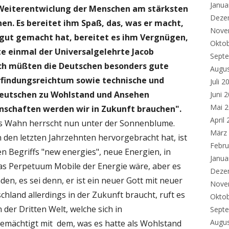
Janua
e Weiterentwiclung der Menschen am stärksten
Deze
nen. Es bereitet ihm Spaß, das, was er macht,
Nove
 gut gemacht hat, bereitet es ihm Vergnügen,
Okto
te einmal der Universalgelehrte Jacob
Sept
ach müßten die Deutschen besonders gute
Augu
Erfindungsreichtum sowie technische und
Juli 2
 Deutschen zu Wohlstand und Ansehen
Juni 
Mai 
nschaften werden wir in Zukunft brauchen".
April
 als Wahn herrscht nun unter der Sonnenblume.
März
den letzten Jahrzehnten hervorgebracht hat, ist
Febru
n Begriffs "new energies", neue Energien, in
Janua
as Perpetuum Mobile der Energie wäre, aber es
Deze
den, es sei denn, er ist ein neuer Gott mit neuer
Nove
land allerdings in der Zukunft braucht, ruft es
Okto
er Dritten Welt, welche sich in
Sept
Augu
emächtigt mit dem, was es hatte als Wohlstand