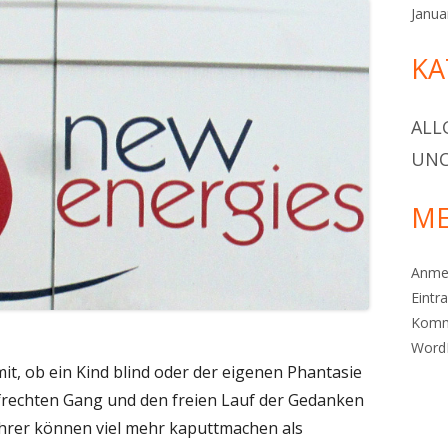
Janua
KA
ALL
UNC
ME
Anme
Eintr
Komm
Word
mit, ob ein Kind blind oder der eigenen Phantasie
ufrechten Gang und den freien Lauf der Gedanken
ehrer können viel mehr kaputtmachen als