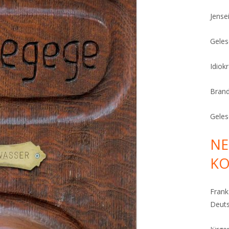
Jense
Geles
Idiok
Bran
Geles
NE
K
Fran
Deut