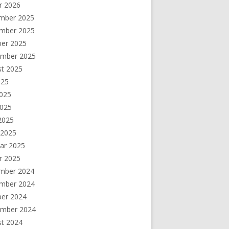
r 2026
mber 2025
mber 2025
ber 2025
ember 2025
st 2025
025
2025
2025
 2025
 2025
ar 2025
r 2025
mber 2024
mber 2024
ber 2024
ember 2024
st 2024