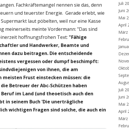
Juli 2
egangen. Fachkräftemangel nennen sie das, denn
Juni 
teuern und teuerster Energie. Gerade erlebt, wie
Mai 
m Supermarkt laut pöbelten, weil nur eine Kasse
April
ng meinerseits meinte Vordermann: "Das sind
März
einerzeit hoffnungsfrohen Text:
"Fähige
Febru
schaftler und Handwerker, Beamte und
Janua
önnen dazu beitragen. Die entscheidende
Deze
istens vergessen oder dumpf beschimpft:
Nove
Okto
sindvdiejenigen von ihnen, die am
Sept
 meisten Frust einstecken müssen: die
Augu
 die Betreuer der Abc-Schützen haben
Juli 2
 Beruf im Land (und theoetisch auch den
Juni 
bt in seinem Buch 'Die unerträgliche
Mai 
klich wichtigen Fragen sind solche, die auch ein
April
März
Febru