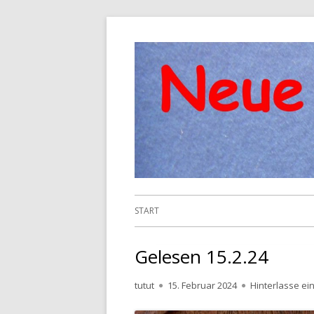
Springe
zum
Inhalt
Primäres
START
Menü
Gelesen 15.2.24
Autor
Veröffentlicht
tutut
15. Februar 2024
Hinterlasse e
am