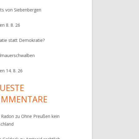
its von Siebenbergen
en 8. 8. 26
ratie statt Demokratie?
dmauerschwalben
en 14. 8. 26
UESTE
OMMENTARE
k Radon
zu
Ohne Preußen kein
schland