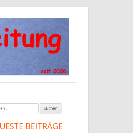
en
upt-
tenleiste
UESTE BEITRÄGE