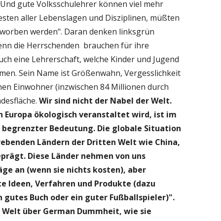
. Und gute Volksschulehrer können viel mehr
esten aller Lebenslagen und Disziplinen, müßten
mworben werden". Daran denken linksgrün
enn die Herrschenden brauchen für ihre
ch eine Lehrerschaft, welche Kinder und Jugend
men. Sein Name ist Größenwahn, Vergesslichkeit
onen Einwohner (inzwischen 84 Millionen durch
ndesfläche.
Wir sind nicht der Nabel der Welt.
n Europa ökologisch veranstaltet wird, ist im
 begrenzter Bedeutung. Die globale Situation
ebenden Ländern der Dritten Welt wie China,
geprägt. Diese Länder nehmen von
uns
äge an (wenn sie nichts kosten), aber
te Ideen, Verfahren und Produkte (dazu
n gutes Buch oder ein guter Fußballspieler)".
ie Welt über German Dummheit, wie sie