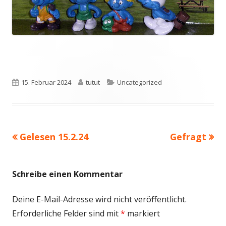
Veröffentlicht
Autor
Kategorien
15. Februar 2024
tutut
Uncategorized
am
Vorheriger
Nächster
Gelesen 15.2.24
Gefragt
Beitragsnavigation
Beitrag:
Beitrag
Schreibe einen Kommentar
Deine E-Mail-Adresse wird nicht veröffentlicht.
Erforderliche Felder sind mit
*
markiert