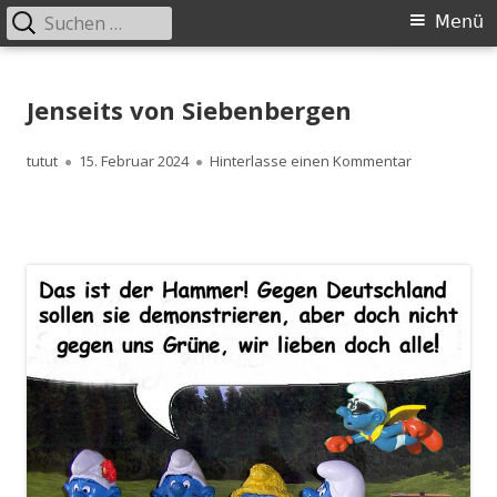
Suchen
Primäres
Menü
nach:
Menü
Springe
zum
Jenseits von Siebenbergen
Inhalt
Autor
Veröffentlicht
zu Jenseits 
tutut
15. Februar 2024
Hinterlasse einen Kommentar
am