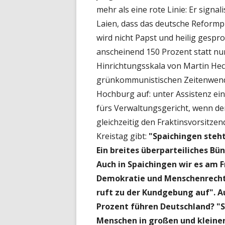
mehr als eine rote Linie: Er signa
Laien, dass das deutsche Reformp
wird nicht Papst und heilig gespr
anscheinend 150 Prozent statt nur
Hinrichtungsskala von Martin Hech
grünkommunistischen Zeitenwende
Hochburg auf: unter Assistenz eine
fürs Verwaltungsgericht, wenn der
gleichzeitig den Fraktinsvorsitz
Kreistag gibt:
"Spaichingen steh
Ein breites überparteiliches Bü
Auch in Spaichingen wir es am F
Demokratie und Menschenrechte 
ruft zu der Kundgebung auf". A
Prozent führen Deutschland? "S
Menschen in großen und klein