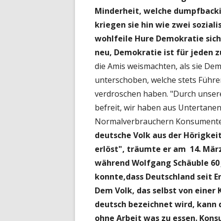
Minderheit, welche dumpfbacki
kriegen sie hin wie zwei soziali
wohlfeile Hure Demokratie sich i
neu, Demokratie ist für jeden z
die Amis weismachten, als sie De
unterschoben, welche stets Führer
verdroschen haben. "Durch unsere
befreit, wir haben aus Untertanen
Normalverbrauchern Konsumenten
deutsche Volk aus der Hörigkei
erlöst", träumte er am 14. Mä
während Wolfgang Schäuble 60 
konnte,dass Deutschland seit En
Dem Volk, das selbst von einer 
deutsch bezeichnet wird, kann d
ohne Arbeit was zu essen. Konsu