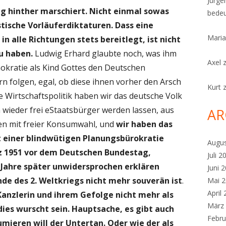
Jürge
g hinther marschiert. Nicht einmal sowas
bedeu
stische Vorläuferdiktaturen. Dass eine
Maria
n alle Richtungen stets bereitlegt, ist nicht
u haben.
Ludwig Erhard glaubte noch, was ihm
Axel
mokratie als Kind Gottes den Deutschen
n folgen, egal, ob diese ihnen vorher den Arsch
Kurt
 Wirtschaftspolitik haben wir das deutsche Volk
 wieder frei eStaatsbürger werden lassen, aus
AR
 mit freier Konsumwahl, und
wir haben das
t einer blindwütigen Planungsbürokratie
Augu
rz 1951 vor dem Deutschen Bundestag,
Juli 2
Jahre später unwidersprochen erklären
Juni 
de des 2. Weltkriegs nicht mehr souverän ist
.
Mai 
April
Kanzlerin und ihrem Gefolge nicht mehr als
März
ies wurscht sein. Hauptsache, es gibt auch
Febru
mieren will der Untertan. Oder wie der als