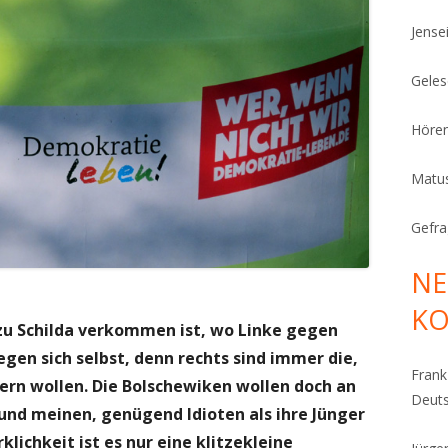
Jense
Geles
Höre
Matu
Gefra
NE
K
zu Schilda verkommen ist, wo Linke gegen
gen sich selbst, denn rechts sind immer die,
Fran
ern wollen. Die Bolschewiken wollen doch an
Deut
und meinen, genügend Idioten als ihre Jünger
klichkeit ist es nur eine klitzekleine