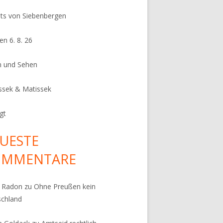
its von Siebenbergen
en 6. 8. 26
n und Sehen
ssek & Matissek
gt
UESTE
OMMENTARE
k Radon
zu
Ohne Preußen kein
schland