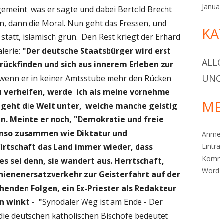
Janua
gemeint, was er sagte und dabei Bertold Brecht
n, dann die Moral. Nun geht das Fressen, und
KA
 statt, islamisch grün. Den Rest kriegt der Erhard
alerie:
"Der deutsche Staatsbürger wird erst
ALL
rückfinden und sich
aus innerem Erleben zur
UNC
wenn er in keiner Amtsstube mehr den Rücken
u verhelfen, werde ich als meine vornehme
ME
 geht die Welt unter, welche manche geistig
en. Meinte er noch, "Demokratie und freie
enso zusammen wie Diktatur und
Anme
Eintr
Wirtschaft das Land immer wieder, dass
Komm
es sei denn, sie wandert aus. Herrtschaft,
Word
chienenersatzverkehr zur Geisterfahrt auf der
enden Folgen, ein Ex-Priester als Redakteur
n winkt - "
Synodaler Weg ist am Ende - Der
 die deutschen katholischen Bischöfe bedeutet