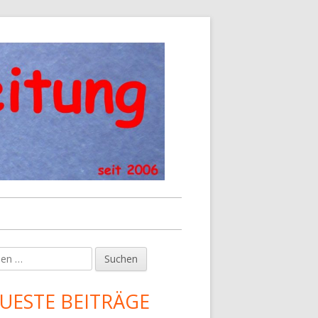
en
upt-
tenleiste
UESTE BEITRÄGE