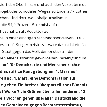
lisiert den Oberhirten und auch den Vertretern der
rojekt des Synodalen Weges zu Ende ist" - Luther
ochen. Und dort, wo Lokaljournalismus
 die 99,9 Prozent Bockmist auf der
t schafft, ruft Redaktör zur
 in einer einstigen rechtskonservativen CDU-
s "cdu"-Bürgermeisters, - wäre das nicht ein Fall
 Staat gegen das Volk demonstiert? - der
enden einer führerlos gewordenen Vereinigung im
t auf für Demokratie und Menschenrechte -
ndnis ruft zu Kundgebung am 1. März auf -
reitag, 1. März, eine Demonstration für
geben. Ein breites überparteiliches Bündnis
uf Wolke 7 die Grünen über allen anderen, 12
eit Wochen gehen überall in Deutschland die
eren Gemeinden gegen Rechtsextremismus,