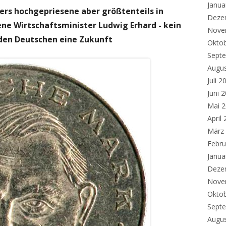
Janua
rs hochgepriesene aber größtenteils in
Deze
ene Wirtschaftsminister Ludwig Erhard - kein
Nove
 den Deutschen eine Zukunft
Okto
Sept
Augu
Juli 2
Juni 
Mai 
April
März
Febru
Janua
Deze
Nove
Okto
Sept
Augu