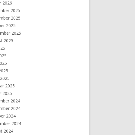
r 2026
mber 2025
mber 2025
ber 2025
ember 2025
st 2025
025
2025
2025
 2025
 2025
ar 2025
r 2025
mber 2024
mber 2024
ber 2024
ember 2024
st 2024