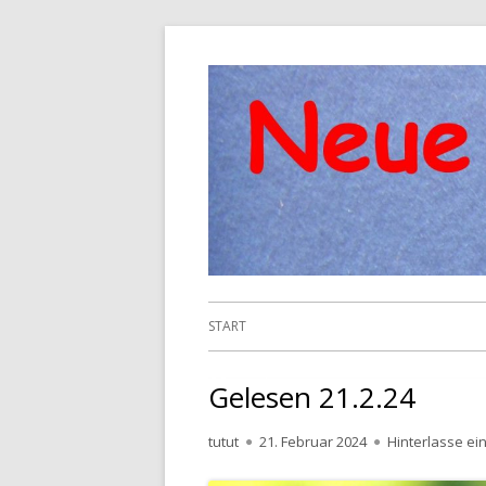
Springe
zum
Inhalt
Primäres
START
Menü
Gelesen 21.2.24
Autor
Veröffentlicht
tutut
21. Februar 2024
Hinterlasse e
am