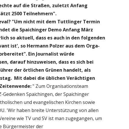
chte auf die Straßen, zuletzt Anfang
hätzt 2500 Teilnehmern".
val? "Um nicht mit dem Tuttlinger Termin
 findet die Spaichinger Demo Anfang März
lich so aktuell, dass es auch in den folgenden
ant ist', so Hermann Polzer aus dem Orga-
rbereitet". Ein Journalist würde
sen, darauf hinzuweisen, dass es sich bei
hrer der örtlichen Grünen handelt, als
eistag. Mit dabei die üblichen Verächtigen
 Zeitenwende:
" Zum Organisationsteam
KZ-Gedenken Spaichingen, der Spaichinger
katholischen und evangelischen Kirchen sowie
U. 'Wir haben breite Unterstützung von allen
e Vereine wie TV und SV ist man zugegangen, um
ie Bürgermeister der