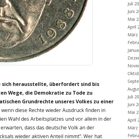
Juli 2
Juni 
Mai 
April
März
Febru
Janua
Deze
Nove
Okto
Sept
sich herausstellte, überfordert sind bis
Augu
ten Wege, die Demokratie zu Tode zu
Juli 2
ischen Grundrechte unseres Volkes zu einer
Juni 
 wenn diese Rechte wieder Ausdruck finden in
Mai 
eien Wahl des Arbeitsplatzes und vor allem in der
April
 erwarten, dass das deutsche Volk an der
März
Febru
cksals wieder aktiven Anteil nimmt". Wer hat