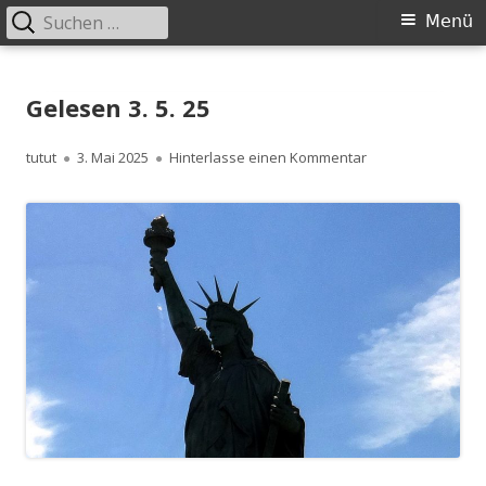
Suchen
Primäres
Menü
nach:
Menü
Springe
zum
Gelesen 3. 5. 25
Inhalt
Autor
Veröffentlicht
zu Gelesen 3. 5. 2
tutut
3. Mai 2025
Hinterlasse einen Kommentar
am